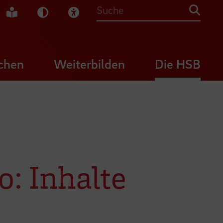
che Gebärdensprache
Leichte Sprache
Dunkel-Modus
Visuelle Hilfe
Suche
chen
Weiterbilden
Die HSB
: Inhalte