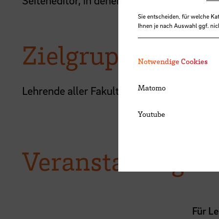
Seiteneditor
, in denen der Seiteneditor aus
Sie entscheiden, für welche Ka
Ihnen je nach Auswahl ggf. nic
Zielgruppe
Notwendige Cookies
Matomo
Lehrende aller Fakultäten
Youtube
Veranstaltungen
Für L