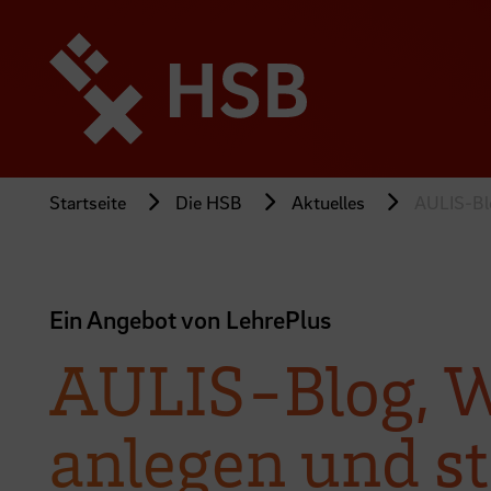
Direkt
zum
Seiteninhalt
springen
Startseite
Die HSB
Aktuelles
AULIS-Blo
Ein Angebot von LehrePlus
AULIS-Blog, Wi
anlegen und s