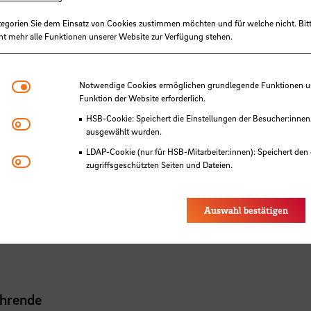
führlich erklärt wird.
tegorien Sie dem Einsatz von Cookies zustimmen möchten und für welche nicht. Bitt
ht mehr alle Funktionen unserer Website zur Verfügung stehen.
Notwendige Cookies
Notwendige Cookies ermöglichen grundlegende Funktionen und
Funktion der Website erforderlich.
HSB-Cookie: Speichert die Einstellungen der Besucher:innen
Matomo
ausgewählt wurden.
LDAP-Cookie (nur für HSB-Mitarbeiter:innen): Speichert den 
Youtube
zugriffsgeschützten Seiten und Dateien.
Eye-Able®: Es werden keine Cookies gesetzt. Nutzereinstel
des Browsers gespeichert.
Auswahl bestätigen
 der HSB
ehrende