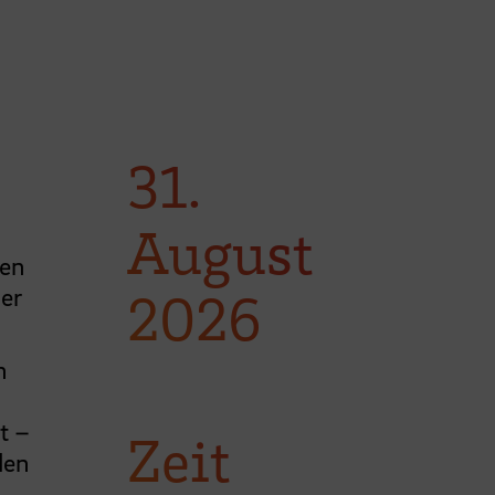
31.
August
ren
ner
2026
n
t –
Zeit
den