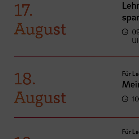
Lehr
17.
spar
August
09
U
18.
Für L
Mei
August
10
Für L