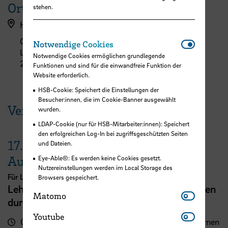
Ort
stehen.
Hybrid vor Ort und per Zoom
Campus Neustadt, Langemarckstraße (L-Gebäude)
Notwendi
Notwendige Cookies
Langemarckstraße 113
Notwendige Cookies ermöglichen grundlegende
28199 Bremen
Funktionen und sind für die einwandfreie Funktion der
Website erforderlich.
HSB-Cookie: Speichert die Einstellungen der
Besucher:innen, die im Cookie-Banner ausgewählt
Veranstaltungen der HSB
wurden.
LDAP-Cookie (nur für HSB-Mitarbeiter:innen): Speichert
den erfolgreichen Log-In bei zugriffsgeschützten Seiten
17.
und Dateien.
August
Eye-Able®: Es werden keine Cookies gesetzt.
Nutzereinstellungen werden im Local Storage des
Für Lehrende
Browsers gespeichert.
Lehrveranstaltungsplanung mit KI. Zeit sparen
Matomo
Matomo
durch digitale Tools
Youtube
Youtube
09:00 - 13:00
Zentrum für Lehren und Lernen