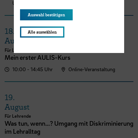
Uhr
(ZLL)
Auswahl bestätigen
18.
Alle auswählen
August
Für Lehrende
Mein erster AULIS-Kurs
10:00 - 14:45 Uhr
Online-Veranstaltung
19.
August
Für Lehrende
Was tun, wenn...? Umgang mit Diskriminierung
im Lehralltag