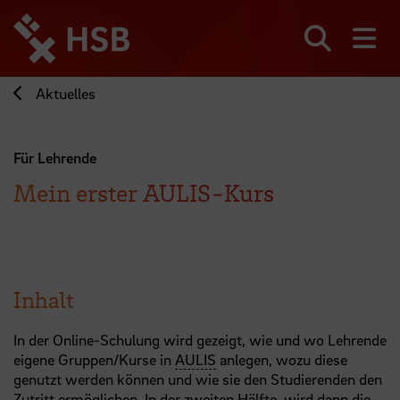
Direkt
zum
Seiteninhalt
Suchen
Me
springen
Aktuelles
Für Lehrende
Mein erster AULIS-Kurs
Inhalt
In der Online-Schulung wird gezeigt, wie und wo Lehrende
eigene Gruppen/Kurse in
AULIS
anlegen, wozu diese
genutzt werden können und wie sie den Studierenden den
Zutritt ermöglichen. In der zweiten Hälfte, wird dann die