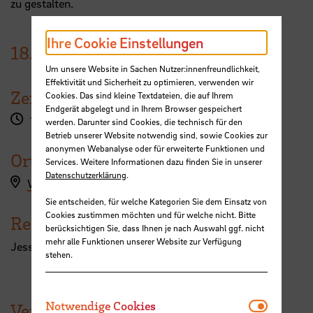
zu gestalten.
Ihre Cookie Einstellungen
18.
August
2026
Um unsere Website in Sachen Nutzer:innenfreundlichkeit,
Effektivität und Sicherheit zu optimieren, verwenden wir
Zeit
Cookies. Das sind kleine Textdateien, die auf Ihrem
Endgerät abgelegt und in Ihrem Browser gespeichert
10:00 - 14:45 Uhr
werden. Darunter sind Cookies, die technisch für den
Betrieb unserer Website notwendig sind, sowie Cookies zur
anonymen Webanalyse oder für erweiterte Funktionen und
Ort
Services. Weitere Informationen dazu finden Sie in unserer
Datenschutzerklärung
.
Workshopanmeldung hier
Sie entscheiden, für welche Kategorien Sie dem Einsatz von
Cookies zustimmen möchten und für welche nicht. Bitte
Referent:in
berücksichtigen Sie, dass Ihnen je nach Auswahl ggf. nicht
mehr alle Funktionen unserer Website zur Verfügung
Jessica Heidmann
stehen.
Notwendi
Notwendige Cookies
Veranstaltungen der HSB