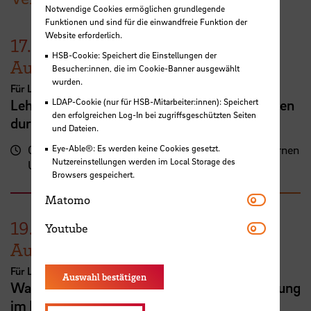
Notwendige Cookies ermöglichen grundlegende
Funktionen und sind für die einwandfreie Funktion der
Website erforderlich.
17.
HSB-Cookie: Speichert die Einstellungen der
August
Besucher:innen, die im Cookie-Banner ausgewählt
wurden.
Für Lehrende
LDAP-Cookie (nur für HSB-Mitarbeiter:innen): Speichert
Lehrveranstaltungsplanung mit KI. Zeit sparen
den erfolgreichen Log-In bei zugriffsgeschützten Seiten
durch digitale Tools
und Dateien.
Eye-Able®: Es werden keine Cookies gesetzt.
09:00 - 13:00
Zentrum für Lehren und Lernen
Nutzereinstellungen werden im Local Storage des
Uhr
(ZLL)
Browsers gespeichert.
Matomo
Matomo
Youtube
19.
Youtube
August
Für Lehrende
Auswahl bestätigen
Was tun, wenn...? Umgang mit Diskriminierung
im Lehralltag