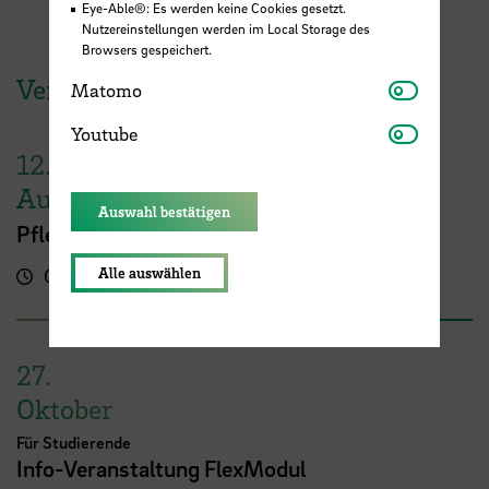
Eye-Able®: Es werden keine Cookies gesetzt.
Nutzereinstellungen werden im Local Storage des
Browsers gespeichert.
Veranstaltungen der HSB
Matomo
Matomo
Youtube
Youtube
12.
August
Auswahl bestätigen
Pflege studieren – na klar!
Alle auswählen
09:00 Uhr
Online-Veranstaltung
27.
Oktober
Für Studierende
Info-Veranstaltung FlexModul