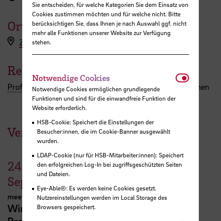
Sie entscheiden, für welche Kategorien Sie dem Einsatz von
Cookies zustimmen möchten und für welche nicht. Bitte
Ort
berücksichtigen Sie, dass Ihnen je nach Auswahl ggf. nicht
mehr alle Funktionen unserer Website zur Verfügung
Zoom
stehen.
Referent:in
Notwendi
Notwendige Cookies
Prof.
Dr.
Cristina Piazza, Technische Universität München
Notwendige Cookies ermöglichen grundlegende
Funktionen und sind für die einwandfreie Funktion der
Website erforderlich.
HSB-Cookie: Speichert die Einstellungen der
Veranstaltungen der HSB
Besucher:innen, die im Cookie-Banner ausgewählt
wurden.
LDAP-Cookie (nur für HSB-Mitarbeiter:innen): Speichert
24.
den erfolgreichen Log-In bei zugriffsgeschützten Seiten
und Dateien.
September
Eye-Able®: Es werden keine Cookies gesetzt.
meetMINT
Nutzereinstellungen werden im Local Storage des
Wir feiern Frauen in MINT – 10 Jahre
Browsers gespeichert.
Programm meetMINT