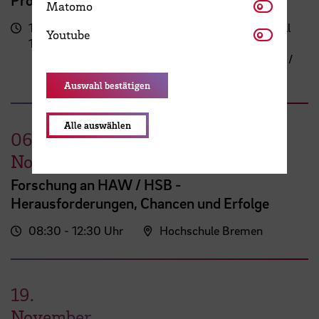
Matomo
Matomo
17:00 -
Campus Neustadt, Neustadtswall
Youtube
Youtube
19:30 Uhr
(AB-Gebäude)
AB-Gebäude - 10. Obergeschoss /
Staffelgeschoss / Sky Lounge
Auswahl bestätigen
Alle auswählen
06.
November
Forschung an HAW / HSB -
Herausforderungen, Chancen und Erfolge
08:30 - 12:30 Uhr
Hochschule Bremen
19.
November