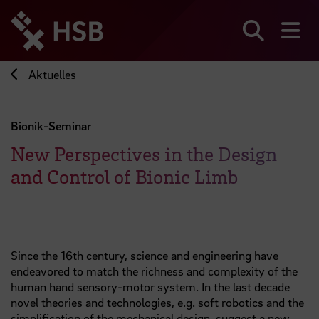
Direkt
zum
Seiteninhalt
Suchen
Me
springen
Aktuelles
Bionik-Seminar
New Perspectives in the Design
and Control of Bionic Limb
Since the 16th century, science and engineering have
endeavored to match the richness and complexity of the
human hand sensory-motor system. In the last decade
novel theories and technologies, e.g. soft robotics and the
simplification of the mechanical design, suggest a new