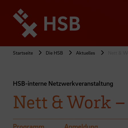
Direkt
zum
Seiteninhalt
springen
Startseite
Die HSB
Aktuelles
Nett & Wo
HSB-interne Netzwerkveranstaltung
Nett & Work –
Programm
Anmeldung