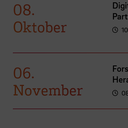
Digi
08.
Part
Oktober
10
For
06.
Her
November
08