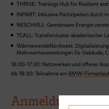
THRIVE: Trainings Hub for Resilient an
INPART: Inklusive Partizipation durch i
NESCHVILL: Gemeinsam Energie versteh
TCALL: Transfercluster akademischer Le
WärmewendeNordwest: Digitalisierun
Mehrwertanwendungen für Gebäude, C
16:00-17:30: Netzwerken und offener Aus
Ab 18:30: Teilnahme am
BMW-Firmenlauf
Anmeldung