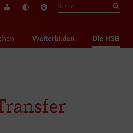
che Gebärdensprache
Leichte Sprache
Dunkel-Modus
Visuelle Hilfe
Suche
chen
Weiterbilden
Die HSB
Transfer