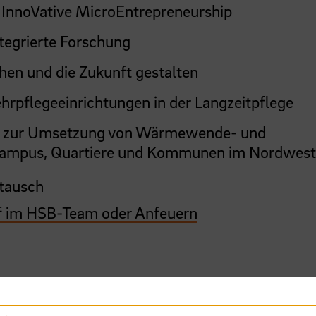
d InnoVative MicroEntrepreneurship
ntegrierte Forschung
en und die Zukunft gestalten
hrpflegeeinrichtungen in der Langzeitpflege
g zur Umsetzung von Wärmewende- und
ampus, Quartiere und Kommunen im Nordwes
tausch
 im HSB-Team oder Anfeuern