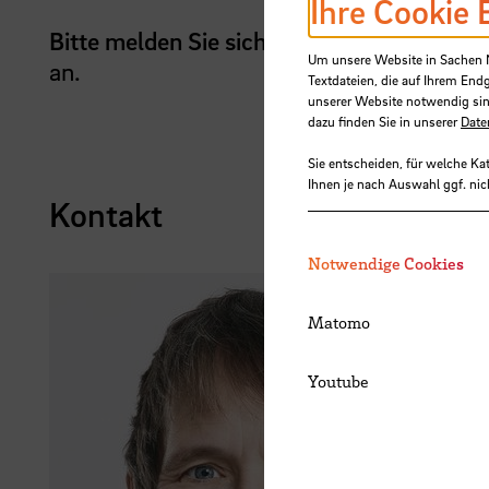
Ihre Cookie 
Bitte melden Sie sich
für unsere Planung b
Um unsere Website in Sachen Nu
an.
Textdateien, die auf Ihrem End
unserer Website notwendig sin
dazu finden Sie in unserer
Date
Sie entscheiden, für welche Ka
Ihnen je nach Auswahl ggf. nic
Kontakt
Notwendige Cookies
Matomo
Youtube