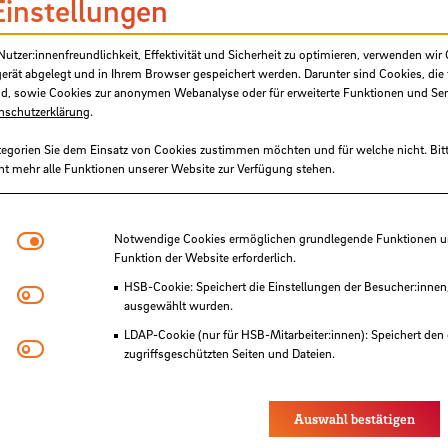
Einstellungen
is zum
18. Juni
2025
über das
DFN-Buchungsp
tzer:innenfreundlichkeit, Effektivität und Sicherheit zu optimieren, verwenden wir 
gerät abgelegt und in Ihrem Browser gespeichert werden. Darunter sind Cookies, die 
d, sowie Cookies zur anonymen Webanalyse oder für erweiterte Funktionen und Ser
nschutzerklärung
.
tegorien Sie dem Einsatz von Cookies zustimmen möchten und für welche nicht. Bitt
ht mehr alle Funktionen unserer Website zur Verfügung stehen.
Notwendige Cookies
Notwendige Cookies ermöglichen grundlegende Funktionen und
Funktion der Website erforderlich.
HSB-Cookie: Speichert die Einstellungen der Besucher:innen
Matomo
ausgewählt wurden.
LDAP-Cookie (nur für HSB-Mitarbeiter:innen): Speichert den 
Youtube
zugriffsgeschützten Seiten und Dateien.
Eye-Able®: Es werden keine Cookies gesetzt. Nutzereinstel
des Browsers gespeichert.
Auswahl bestätigen