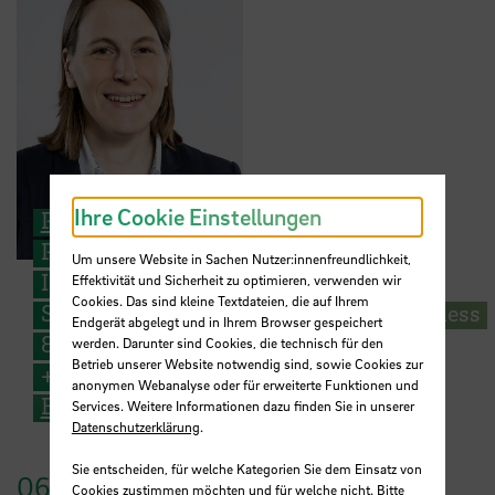
Ihre Cookie Einstellungen
Prof. Dr. Brita Schemmann
Professur für BWL, insb.
Um unsere Website in Sachen Nutzer:innenfreundlichkeit,
Innovationsmanagement |
Effektivität und Sicherheit zu optimieren, verwenden wir
Cookies. Das sind kleine Textdateien, die auf Ihrem
Studiengangsleitung Sustainable Business
Endgerät abgelegt und in Ihrem Browser gespeichert
& Entrepreneurship M.A.
werden. Darunter sind Cookies, die technisch für den
Betrieb unserer Website notwendig sind, sowie Cookies zur
+49 421 5905 4128
anonymen Webanalyse oder für erweiterte Funktionen und
E-Mail
Services. Weitere Informationen dazu finden Sie in unserer
Datenschutzerklärung
.
Sie entscheiden, für welche Kategorien Sie dem Einsatz von
06.
Juli
2026
Cookies zustimmen möchten und für welche nicht. Bitte