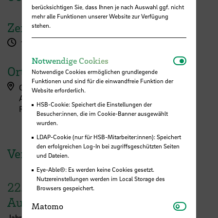
berücksichtigen Sie, dass Ihnen je nach Auswahl ggf. nicht
mehr alle Funktionen unserer Website zur Verfügung
Zeit
stehen.
13:30 - 14:30 Uhr
Notwendi
Notwendige Cookies
Ort
Notwendige Cookies ermöglichen grundlegende
Funktionen und sind für die einwandfreie Funktion der
Campus Werderstraße, Werderstraße (A-Gebäude)
Website erforderlich.
A-Gebäude - Erdgeschoss
HSB-Cookie: Speichert die Einstellungen der
Raum EOS (A 018)
Besucher:innen, die im Cookie-Banner ausgewählt
wurden.
LDAP-Cookie (nur für HSB-Mitarbeiter:innen): Speichert
den erfolgreichen Log-In bei zugriffsgeschützten Seiten
Veranstaltungen der HSB
und Dateien.
Eye-Able®: Es werden keine Cookies gesetzt.
Nutzereinstellungen werden im Local Storage des
22.
–
30.
Browsers gespeichert.
August
Matomo
Matomo
Jahresausstellung der School of Architecture Bremen