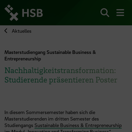
Direkt
zum
Seiteninhalt
Suchen
Me
springen
Aktuelles
Masterstudiengang Sustainable Business &
Entrepreneurship
Nachhaltigkeitstransformation:
Studierende präsentieren Poster
In diesem Sommersemester haben sich die
Masterstudierenden im dritten Semester des
Studiengangs
Sustainable Business & Entrepreneurship
im Modul „Innovating and Transforming Business“