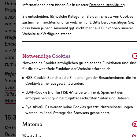
Unternehmensbetrieb passieren muss, am Beispiel eines
Informationen dazu finden Sie in unserer
Datenschutzerklärung
.
Product Carbon Footprint (PCF) eines Produktes der Firma
uvex. Dabei wird auch aufgezeigt, wie sich das Reporting
Sie entscheiden, für welche Kategorien Sie dem Einsatz von Cookies
zustimmen möchten und für welche nicht. Bitte berücksichtigen Sie,
von einer reinen Berichterstattung hin zu einem Instrument
dass Ihnen je nach Auswahl ggf. nicht mehr alle Funktionen unserer
der strategischen Steuerung entwickeln kann – mit
Website zur Verfügung stehen.
steigenden Anforderungen an Datenqualität und
Entscheidungsrelevanz. Gleichzeitig verändert sich auch
die Nachhaltigkeitskommunikation: Sie wird
N
Notwendige Cookies
datenbasierter, zielgruppenspezifischer und zunehmend
Notwendige Cookies ermöglichen grundlegende Funktionen und sind
zum strategischen Dialog mit Stakeholdergruppen.
für die einwandfreie Funktion der Website erforderlich.
Referent:in:
HSB-Cookie: Speichert die Einstellungen der Besucher:innen, die im
Susann Schubert (Director Corporate Social Responsibility,
Cookie-Banner ausgewählt wurden.
uvex group
)
LDAP-Cookie (nur für HSB-Mitarbeiter:innen): Speichert den
Talis Zvidrins (Senior Manager Sustainability,
Alpers
erfolgreichen Log-In bei zugriffsgeschützten Seiten und Dateien.
Maack & Wessel GmbH StBG / WPG
)
Eye-Able®: Es werden keine Cookies gesetzt. Nutzereinstellungen
werden im Local Storage des Browsers gespeichert.
16:30 Uhr – Abschluss und Ausblick
M
Matomo
Vertreter:innen der Peer School for Sustainable
Development und der Hochschule Bremen
Y
Youtube