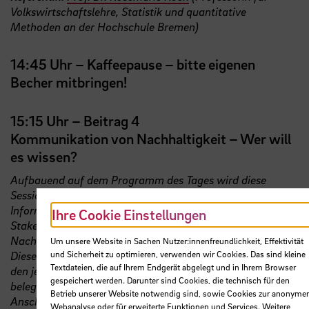
Volkswirtschaftslehre, Statistik und quantitative
Methoden an der Hochschule Bremen)
14:45 Uhr – Kaffeepause – bitte eigenen
Becher mitbringen!
15:15 Uhr – Beitrag 4
Kommunikation von Nachhaltigkeit – Wer will
es wissen?
Aufbauend auf dem Programm des Tages wird diese
Session darauf eingehen, welche Stakeholder welchen
Informationsbedarf haben. Klar ist, es gibt viele
Ihre Cookie Einstellungen
Stakeholder, die wissen wollen, wie die
Nachhaltigkeitsperformance eines Unternehmens ist.
Um unsere Website in Sachen Nutzer:innenfreundlichkeit, Effektivität
und Sicherheit zu optimieren, verwenden wir Cookies. Das sind kleine
Dieser beitrag betrachtet Stakeholder-Perspektiven und
Textdateien, die auf Ihrem Endgerät abgelegt und in Ihrem Browser
den jeweiligen Informationsbedarf, der zunehmend
gespeichert werden. Darunter sind Cookies, die technisch für den
belegbar, vergleichbar und transparenter sein muss. Im
Betrieb unserer Website notwendig sind, sowie Cookies zur anonyme
Anschluss wird erläutert, was dahinter im
Webanalyse oder für erweiterte Funktionen und Services. Weitere