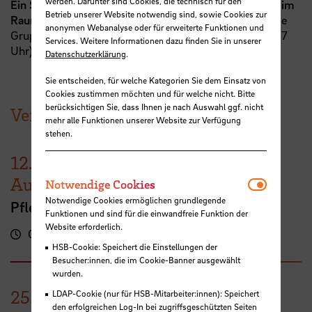
werden. Darunter sind Cookies, die technisch für den
Ein Schnuppertermin findet am 24.04. um 17 Uhr live im
Betrieb unserer Website notwendig sind, sowie Cookies zur
Raum M216 am Neustadtswall
statt, danach startet die
anonymen Webanalyse oder für erweiterte Funktionen und
Gruppe mit ihrem Programm (immer mittwochs um 17
Services. Weitere Informationen dazu finden Sie in unserer
Uhr).
Datenschutzerklärung
.
Sie entscheiden, für welche Kategorien Sie dem Einsatz von
Cookies zustimmen möchten und für welche nicht. Bitte
berücksichtigen Sie, dass Ihnen je nach Auswahl ggf. nicht
Veranstaltungen der HSB
mehr alle Funktionen unserer Website zur Verfügung
stehen.
12.
Notwendi
August
Notwendige Cookies
Notwendige Cookies ermöglichen grundlegende
Pflege studieren – na klar!
Funktionen und sind für die einwandfreie Funktion der
Website erforderlich.
09:00 Uhr
Online-Veranstaltung
HSB-Cookie: Speichert die Einstellungen der
Besucher:innen, die im Cookie-Banner ausgewählt
wurden.
25.
LDAP-Cookie (nur für HSB-Mitarbeiter:innen): Speichert
den erfolgreichen Log-In bei zugriffsgeschützten Seiten