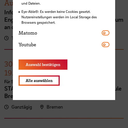
August
und Dateien.
Info Session zu Vollzeitprogrammen:
Eye-Able®: Es werden keine Cookies gesetzt.
Nutzereinstellungen werden im Local Storage des
Englischsprachiges MBA- oder Masterstudium
Browsers gespeichert.
an der HSB
Matomo
Matomo
16:00 - 17:00 Uhr
Online-Veranstaltung
Youtube
Youtube
30. August
–
Auswahl bestätigen
19. September
Alle auswählen
Für Studierende und Mitarbeitende
STADTRADELN Bremen im Team "Hochschule
Bremen (HSB)"
Ganztägig
Bremen