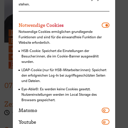
stehen.
Notwendi
Notwendige Cookies
Dipl.-Soz. Susanne Peter
Notwendige Cookies ermöglichen grundlegende
Funktionen und sind für die einwandfreie Funktion der
Projektleitung Mentoring MINT
Website erforderlich.
+49 421 5905 3779
HSB-Cookie: Speichert die Einstellungen der
+49 176 1514 0247
Besucher:innen, die im Cookie-Banner ausgewählt
wurden.
E-Mail
LDAP-Cookie (nur für HSB-Mitarbeiter:innen): Speichert
den erfolgreichen Log-In bei zugriffsgeschützten Seiten
und Dateien.
07.
Mai
2022
Eye-Able®: Es werden keine Cookies gesetzt.
Nutzereinstellungen werden im Local Storage des
Browsers gespeichert.
Zeit
Matomo
Matomo
14:30 - 16:30 Uhr
Youtube
Youtube