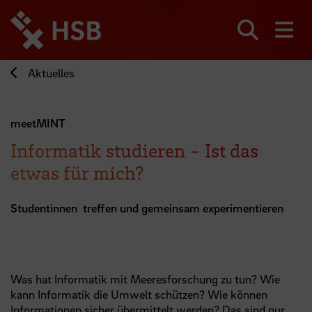
Direkt
zum
Seiteninhalt
Suchen
Me
springen
Aktuelles
meetMINT
Informatik studieren - Ist das
etwas für mich?
Studentinnen treffen und gemeinsam experimentieren
Was hat Informatik mit Meeresforschung zu tun? Wie
kann Informatik die Umwelt schützen? Wie können
Informationen sicher übermittelt werden? Das sind nur