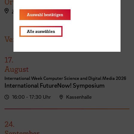
Ort
ZOOM (Zugangsdaten nach Anmeldung)
Auswahl bestätigen
Alle auswählen
Veranstaltungen der HSB
17.
August
International Week Computer Science and Digital Media 2026
International FutureNow! Symposium
16:00 - 17:30 Uhr
Kassenhalle
24.
September