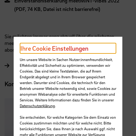
Einverständniserklärung meetMINT-viBes 2022
(PDF, 74 KB, Datei ist nicht barrierefrei)
Sie möchten immer ganz aktuell über die nächsten
meetMINT-Veranstaltungen informiert werden? Dann
Ihre Cookie Einstellungen
abonnieren Sie gerne den
meetMINT-Newsletter
.
Um unsere Website in Sachen Nutzer:innenfreundlichkeit,
Effektivität und Sicherheit zu optimieren, verwenden wir
Weitere Informationen zu meetMINT
Cookies. Das sind kleine Textdateien, die auf Ihrem
Endgerät abgelegt und in Ihrem Browser gespeichert
Kontakt
werden. Darunter sind Cookies, die technisch für den
Betrieb unserer Website notwendig sind, sowie Cookies zur
anonymen Webanalyse oder für erweiterte Funktionen und
Services. Weitere Informationen dazu finden Sie in unserer
Datenschutzerklärung
.
Sie entscheiden, für welche Kategorien Sie dem Einsatz von
Cookies zustimmen möchten und für welche nicht. Bitte
berücksichtigen Sie, dass Ihnen je nach Auswahl ggf. nicht
mehr alle Funktionen unserer Website zur Verfügung