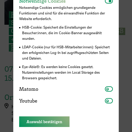
Notwendi
Notwendige Cookies
Notwendige Cookies ermöglichen grundlegende
Roman Balzer
Funktionen und sind für die einwandfreie Funktion der
Website erforderlich.
Strategischer Planer im Kontext der
HSB-Cookie: Speichert die Einstellungen der
Campusentwicklung Campus2031@HSB
Besucher:innen, die im Cookie-Banner ausgewählt
+49 421 5905-2994
wurden.
E-Mail
LDAP-Cookie (nur für HSB-Mitarbeiter:innen): Speichert
den erfolgreichen Log-In bei zugriffsgeschützten Seiten
und Dateien.
07. April 2026
–
Eye-Able®: Es werden keine Cookies gesetzt.
Nutzereinstellungen werden im Local Storage des
15. Mai 2026
Browsers gespeichert.
Matomo
Matomo
Ort
Youtube
Youtube
Hochschule Bremen
Start: Campus Neustadt, AB-Gebäude im
Eingangsbereich
Auswahl bestätigen