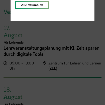
Alle auswählen
Veranstaltungen der HSB
17.
August
Für Lehrende
Lehrveranstaltungsplanung mit KI. Zeit sparen
durch digitale Tools
09:00 - 13:00
Zentrum für Lehren und Lernen
Uhr
(ZLL)
18.
August
Für Lehrende