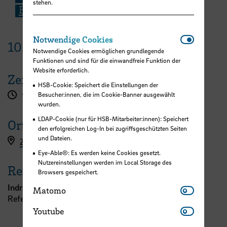
stehen.
E-Mail
Notwendi
Notwendige Cookies
10.
April
2025
Notwendige Cookies ermöglichen grundlegende
Funktionen und sind für die einwandfreie Funktion der
Website erforderlich.
Zeit
HSB-Cookie: Speichert die Einstellungen der
Besucher:innen, die im Cookie-Banner ausgewählt
13:00 - 13:30 Uhr
wurden.
LDAP-Cookie (nur für HSB-Mitarbeiter:innen): Speichert
Ort
den erfolgreichen Log-In bei zugriffsgeschützten Seiten
und Dateien.
Zoom
Eye-Able®: Es werden keine Cookies gesetzt.
Nutzereinstellungen werden im Local Storage des
Referent:in
Browsers gespeichert.
Indra Smith
Matomo
Matomo
Referat 7 - Forschung und Transfer
Youtube
Youtube