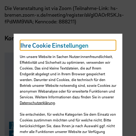
Die Veranstaltung ist via Zoom (Teilnahme-Link:
hs-
bremen.zoom-x.de/meeting/register/aVgIOAOrRSKJs-
fPdMM9WA
; Kenncode: 888211)
Kontakt
Ihre Cookie Einstellungen
Um unsere Website in Sachen Nutzer:innenfreundlichkeit,
Effektivität und Sicherheit zu optimieren, verwenden wir
Cookies. Das sind kleine Textdateien, die auf Ihrem
Endgerät abgelegt und in Ihrem Browser gespeichert
werden. Darunter sind Cookies, die technisch für den
Betrieb unserer Website notwendig sind, sowie Cookies zur
anonymen Webanalyse oder für erweiterte Funktionen und
Services. Weitere Informationen dazu finden Sie in unserer
Datenschutzerklärung
.
Sie entscheiden, für welche Kategorien Sie dem Einsatz von
Cookies zustimmen möchten und für welche nicht. Bitte
Indra Smith
berücksichtigen Sie, dass Ihnen je nach Auswahl ggf. nicht
mehr alle Funktionen unserer Website zur Verfügung
+49 421 5905 2225