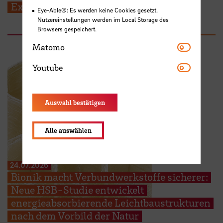
Experimental Biology
Eye-Able®: Es werden keine Cookies gesetzt.
Nutzereinstellungen werden im Local Storage des
Browsers gespeichert.
Matomo
Matomo
Youtube
Youtube
Auswahl bestätigen
Alle auswählen
24.07.2026
Bionik macht Verbundwerkstoffe sicherer:
Neue HSB-Studie entwickelt
energieabsorbierende Leichtbaustrukturen
nach dem Vorbild der Natur