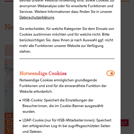
Betrieb unserer Website notwendig sind, sowie Cookies zur
anonymen Webanalyse oder für erweiterte Funktionen und
Services. Weitere Informationen dazu finden Sie in unserer
Datenschutzerklärung
.
News aus der HSB
Sie entscheiden, für welche Kategorien Sie dem Einsatz von
Cookies zustimmen möchten und für welche nicht. Bitte
berücksichtigen Sie, dass Ihnen je nach Auswahl ggf. nicht
mehr alle Funktionen unserer Website zur Verfügung
stehen.
Notwendi
Notwendige Cookies
Notwendige Cookies ermöglichen grundlegende
Funktionen und sind für die einwandfreie Funktion der
Website erforderlich.
HSB-Cookie: Speichert die Einstellungen der
Besucher:innen, die im Cookie-Banner ausgewählt
wurden.
24.07.2026
LDAP-Cookie (nur für HSB-Mitarbeiter:innen): Speichert
Erfolg in Florenz: HSB-Doktorand gewinnt
den erfolgreichen Log-In bei zugriffsgeschützten Seiten
Young Scientist Award der Society for
und Dateien.