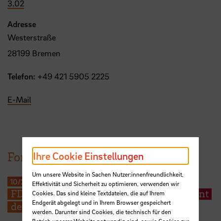
3.02
Adresse
Westerstraße
28199 Bremen
Telefon:
+49 421 5905 2225
E-Mail
Forschungsprojekt
Ihre Cookie Einstellungen
Um unsere Website in Sachen Nutzer:innenfreundlichkeit,
10/2022
-
11/2025
Effektivität und Sicherheit zu optimieren, verwenden wir
FDM@HSB: Forschungsdatenmanagement
Cookies. Das sind kleine Textdateien, die auf Ihrem
Endgerät abgelegt und in Ihrem Browser gespeichert
der Hochschule Bremen - FDM-HSB
werden. Darunter sind Cookies, die technisch für den