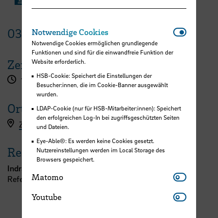
Notwendi
03.
Juli
2025
Notwendige Cookies
Notwendige Cookies ermöglichen grundlegende
Funktionen und sind für die einwandfreie Funktion der
Zeit
Website erforderlich.
HSB-Cookie: Speichert die Einstellungen der
13:00 - 13:30 Uhr
Besucher:innen, die im Cookie-Banner ausgewählt
wurden.
Ort
LDAP-Cookie (nur für HSB-Mitarbeiter:innen): Speichert
den erfolgreichen Log-In bei zugriffsgeschützten Seiten
Zoom
und Dateien.
Eye-Able®: Es werden keine Cookies gesetzt.
Referent:in
Nutzereinstellungen werden im Local Storage des
Browsers gespeichert.
Indra Smith
Matomo
Matomo
Referat 7 - Forschung und Transfer
Youtube
Youtube