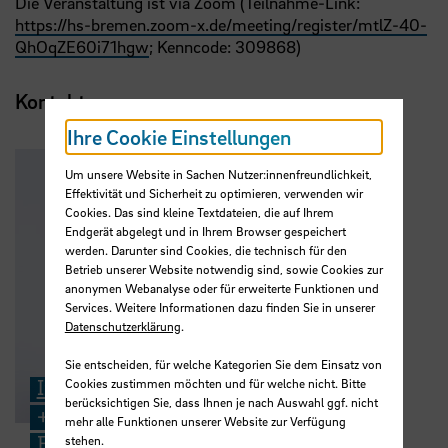
Die Veranstaltung ist via Zoom (Teilnahme-Link:
https://hs-bremen.zoom-x.de/meeting/register/mtlZ-40-
QhOqZE60i71hgw
; Kenncode: 309868)
Kontakt
Ihre Cookie Einstellungen
Um unsere Website in Sachen Nutzer:innenfreundlichkeit,
Effektivität und Sicherheit zu optimieren, verwenden wir
Cookies. Das sind kleine Textdateien, die auf Ihrem
Endgerät abgelegt und in Ihrem Browser gespeichert
werden. Darunter sind Cookies, die technisch für den
Betrieb unserer Website notwendig sind, sowie Cookies zur
anonymen Webanalyse oder für erweiterte Funktionen und
Services. Weitere Informationen dazu finden Sie in unserer
Datenschutzerklärung
.
Sie entscheiden, für welche Kategorien Sie dem Einsatz von
Indra Smith
Cookies zustimmen möchten und für welche nicht. Bitte
berücksichtigen Sie, dass Ihnen je nach Auswahl ggf. nicht
+49 421 5905 2225
mehr alle Funktionen unserer Website zur Verfügung
E-Mail
stehen.