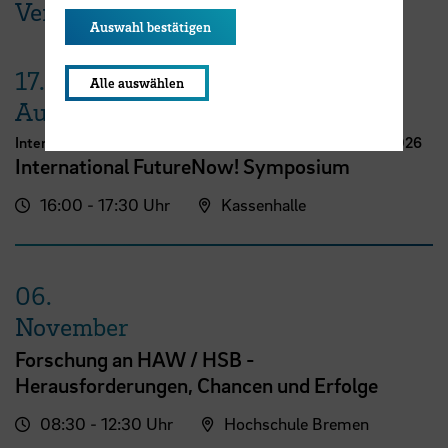
Veranstaltungen der HSB
Auswahl bestätigen
17.
Alle auswählen
August
International Week Computer Science and Digital Media 2026
International FutureNow! Symposium
16:00 - 17:30 Uhr
Kassenhalle
06.
November
Forschung an HAW / HSB -
Herausforderungen, Chancen und Erfolge
08:30 - 12:30 Uhr
Hochschule Bremen