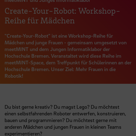
Create-Your-Robot: Workshop-
Reihe für Mädchen
"Create-Your-Robot" ist eine Workshop-Reihe für
Mädchen und junge Frauen - gemeinsam umgesetzt von
meetMINT und dem Jungen Informatiklabor der
Hochschule Bremen. Veranstaltet wird diese Reihe im
meetMINT-Space, dem Treffpunkt für Schülerinnen an der
Hochschule Bremen. Unser Ziel: Mehr Frauen in die
Robotik!
Du bist gerne kreativ? Du magst Lego? Du möchtest
einen selbstfahrenden Roboter entwerfen, konstruieren,
bauen und programmieren? Du möchtest gerne mit
anderen Mädchen und jungen Frauen in kleinen Teams
experimentieren?