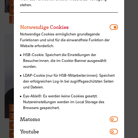
Yasaldo Trabula
stehen.
+49 421 5905 5343
E-Mail
Notwendi
Notwendige Cookies
Notwendige Cookies ermöglichen grundlegende
Funktionen und sind für die einwandfreie Funktion der
Website erforderlich.
HSB-Cookie: Speichert die Einstellungen der
Besucher:innen, die im Cookie-Banner ausgewählt
wurden.
LDAP-Cookie (nur für HSB-Mitarbeiter:innen): Speichert
den erfolgreichen Log-In bei zugriffsgeschützten Seiten
und Dateien.
Eye-Able®: Es werden keine Cookies gesetzt.
Nutzereinstellungen werden im Local Storage des
Dipl.-Soz. Susanne Peter
Browsers gespeichert.
Projektleitung Mentoring MINT
Matomo
Matomo
+49 421 5905 3779
Youtube
Youtube
+49 176 1514 0247