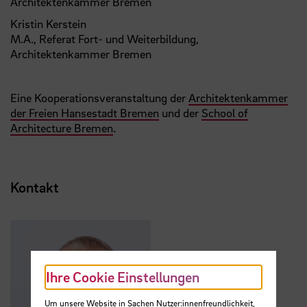
Architektenkammer Bremen
Kristin Kerstein
M.A., Referat Fort- und Weiterbildung,
Architektenkammer Bremen
Eine Kooperationsveranstaltung der
Architektenkammer
der Freien Hansestadt Bremen
und der
School of
Architecture Bremen
.
Kontakt
Ihre Cookie Einstellungen
Um unsere Website in Sachen Nutzer:innenfreundlichkeit,