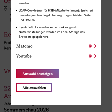
Ort
wurden.
Campus Neustadt, Neustadtswall (AB-Gebäude)
LDAP-Cookie (nur für HSB-Mitarbeiter:innen): Speichert
AB-Gebäude - 5. Obergeschoss
den erfolgreichen Log-In bei zugriffsgeschützten Seiten
Raum AB 516
und Dateien.
Eye-Able®: Es werden keine Cookies gesetzt.
Nutzereinstellungen werden im Local Storage des
Referent:in
Browsers gespeichert.
Prof. Clemens Bonnen, Dr. Kirsten Knigge und Kristin
Matomo
Matomo
Kerstein
Youtube
Youtube
Veranstaltungen der HSB
Auswahl bestätigen
22.
–
30.
Alle auswählen
August
Jahresausstellung der School of Architecture Bremen
Sommerschau 2026