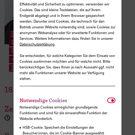
Effektivität und Sicherheit zu optimieren, verwenden wir
Cookies. Das sind kleine Textdateien, die auf Ihrem
Endgerät abgelegt und in Ihrem Browser gespeichert
werden. Darunter sind Cookies, die technisch für den
Betrieb unserer Website notwendig sind, sowie Cookies zur
Prof. Clemens Bonnen
anonymen Webanalyse oder für erweiterte Funktionen und
Services. Weitere Informationen dazu finden Sie in unserer
Entwerfen, Baukonstruktionslehre,
Datenschutzerklärung
.
Baustoffkunde
Sie entscheiden, für welche Kategorien Sie dem Einsatz von
+49 421 5905 2234
Cookies zustimmen möchten und für welche nicht. Bitte
E-Mail
berücksichtigen Sie, dass Ihnen je nach Auswahl ggf. nicht
mehr alle Funktionen unserer Website zur Verfügung
stehen.
18.
Dezember
2024
Notwendi
Notwendige Cookies
Zeit
Notwendige Cookies ermöglichen grundlegende
Funktionen und sind für die einwandfreie Funktion der
16:00 - 17:00 Uhr
Website erforderlich.
HSB-Cookie: Speichert die Einstellungen der
Besucher:innen, die im Cookie-Banner ausgewählt