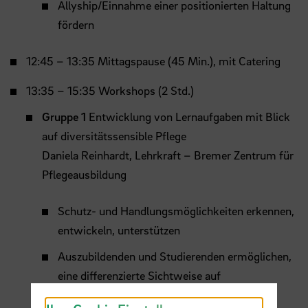
Allyship/Einnahme einer positionierten Haltung
fördern
12:45 – 13:35 Mittagspause (45 Min.), mit Catering
13:35 – 15:35 Workshops (2 Std.)
Gruppe 1
Entwicklung von Lernaufgaben mit Blick
auf diversitätssensible Pflege
Daniela Reinhardt, Lehrkraft – Bremer Zentrum für
Pflegeausbildung
Schutz- und Handlungsmöglichkeiten erkennen,
entwickeln, unterstützen
Auszubildenden und Studierenden ermöglichen,
eine differenzierte Sichtweise auf
Pflegebedürfnisse und Erfahrungen