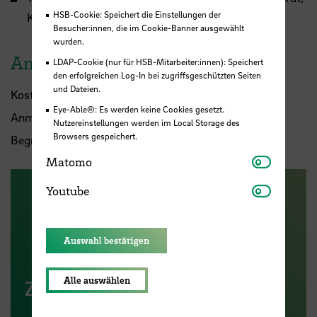
HSB-Cookie: Speichert die Einstellungen der
Kirsten Mentz-Wacker
Besucher:innen, die im Cookie-Banner ausgewählt
wurden.
Anmeldung und Kosten
LDAP-Cookie (nur für HSB-Mitarbeiter:innen): Speichert
den erfolgreichen Log-In bei zugriffsgeschützten Seiten
und Dateien.
Kosten: 120 €
Eye-Able®: Es werden keine Cookies gesetzt.
Anmeldeschluss ist der 9. Februar 2024
Nutzereinstellungen werden im Local Storage des
Browsers gespeichert.
Begrenzte Teilnehmerzahl!
Matomo
Matomo
Youtube
Youtube
Auswahl bestätigen
Alle auswählen
Zum Anmeldeformular