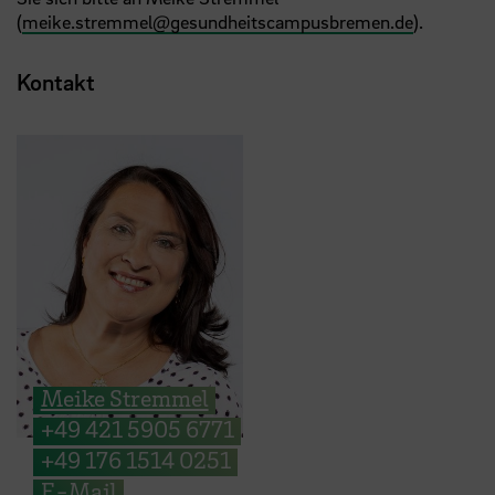
(
meike.stremmel
@
gesundheitscampusbremen.de
).
Kontakt
Meike Stremmel
+49 421 5905 6771
+49 176 1514 0251
E-Mail