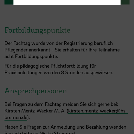
Fortbildungspunkte
Der Fachtag wurde von der Registrierung beruflich
Pflegender anerkannt - Sie erhalten für Ihre Teilnahme
acht Fortbildungspunkte.
Für die pädagogische Pflichtfortbildung für
Praxisanleitungen werden 8 Stunden ausgewiesen.
Ansprechpersonen
Bei Fragen zu dem Fachtag melden Sie sich gerne bei:
Kirsten Mentz-Wacker
M. A.
(
kirsten.mentz-wacker
@
hs-
bremen.de
).
Haben Sie Fragen zur Anmeldung und Bezahlung wenden
Sie sich bitte an Meike Stremmel