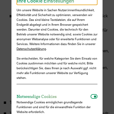
Ihre Cookie Einstellungen
verschiedener Menschen einzunehmen
Um unsere Website in Sachen Nutzer:innenfreundlichkeit,
Effektivität und Sicherheit zu optimieren, verwenden wir
Gruppe 2
Entwicklung von Lernaufgaben mit Blick
Cookies. Das sind kleine Textdateien, die auf Ihrem
auf diversitätssensible Pflege
Endgerät abgelegt und in Ihrem Browser gespeichert
Solveyg Schmidt, Lehrkraft – Bremer Zentrum für
werden. Darunter sind Cookies, die technisch für den
Betrieb unserer Website notwendig sind, sowie Cookies zur
Pflegeausbildung
anonymen Webanalyse oder für erweiterte Funktionen und
Services. Weitere Informationen dazu finden Sie in unserer
Datenschutzerklärung
.
Schutz- und Handlungsmöglichkeiten erkennen,
entwickeln, unterstützen
Sie entscheiden, für welche Kategorien Sie dem Einsatz von
Cookies zustimmen möchten und für welche nicht. Bitte
Auszubildenden und Studierenden ermöglichen,
berücksichtigen Sie, dass Ihnen je nach Auswahl ggf. nicht
mehr alle Funktionen unserer Website zur Verfügung
eine differenzierte Sichtweise auf
stehen.
Pflegebedürfnisse und Erfahrungen
verschiedener Menschen einzunehmen
Notwendi
Notwendige Cookies
15:35 – 15:50 Pause (15 Min.)
Notwendige Cookies ermöglichen grundlegende
Funktionen und sind für die einwandfreie Funktion der
Website erforderlich.
15:50 – 16:30 Abschluss (40 Min.), Daniela Reinhardt;