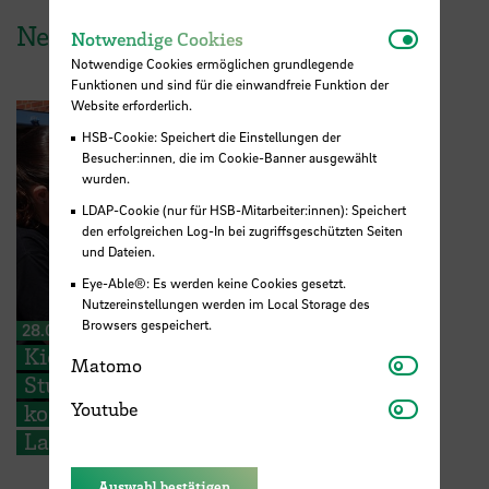
News aus der HSB
Notwendi
Notwendige Cookies
Notwendige Cookies ermöglichen grundlegende
Funktionen und sind für die einwandfreie Funktion der
Website erforderlich.
HSB-Cookie: Speichert die Einstellungen der
Besucher:innen, die im Cookie-Banner ausgewählt
wurden.
LDAP-Cookie (nur für HSB-Mitarbeiter:innen): Speichert
den erfolgreichen Log-In bei zugriffsgeschützten Seiten
und Dateien.
Eye-Able®: Es werden keine Cookies gesetzt.
Nutzereinstellungen werden im Local Storage des
Browsers gespeichert.
28.07.2026
Kieserling Stiftung ermöglicht 48
Matomo
Matomo
Studierenden der Hochschule Bremen
Youtube
Youtube
kostenlose Zertifikatskurse zur
Ladungssicherung
Auswahl bestätigen