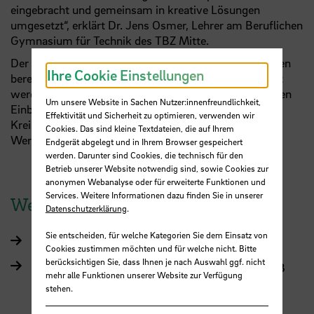
eingebracht und gemeinsam in kreative Lösungen
umgesetzt“, erklärt Dr. Jens Osmer, Lehrer am Beruflichen
Gymnasium für Technik des TBZ Mitte.
Der Workshop verdeutlicht, wie Nachhaltigkeitsthemen
Ihre Cookie Einstellungen
bereits in der schulischen Bildung praxisnah vermittelt
werden können. Gleichzeitig erhalten die Teilnehmenden
Um unsere Website in Sachen Nutzer:innenfreundlichkeit,
Einblicke in aktuelle Forschungsansätze zur
Effektivität und Sicherheit zu optimieren, verwenden wir
Kreislaufwirtschaft und zur Entwicklung nachhaltiger
Cookies. Das sind kleine Textdateien, die auf Ihrem
Werkstoffe.
Endgerät abgelegt und in Ihrem Browser gespeichert
werden. Darunter sind Cookies, die technisch für den
Betrieb unserer Website notwendig sind, sowie Cookies zur
anonymen Webanalyse oder für erweiterte Funktionen und
Services. Weitere Informationen dazu finden Sie in unserer
Weitere Informationen
Datenschutzerklärung
.
Sie entscheiden, für welche Kategorien Sie dem Einsatz von
TrashForm auf Instagram
Cookies zustimmen möchten und für welche nicht. Bitte
berücksichtigen Sie, dass Ihnen je nach Auswahl ggf. nicht
Arbeitsgruppe Biologische Werkstoffe an der HSB
mehr alle Funktionen unserer Website zur Verfügung
stehen.