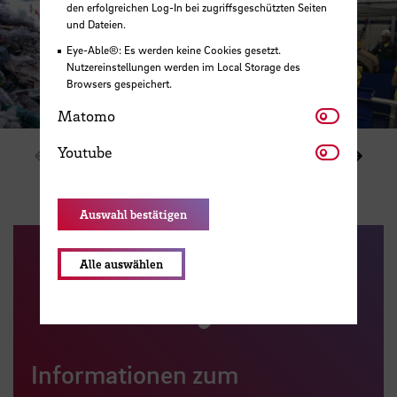
den erfolgreichen Log-In bei zugriffsgeschützten Seiten
und Dateien.
Eye-Able®: Es werden keine Cookies gesetzt.
Nutzereinstellungen werden im Local Storage des
Browsers gespeichert.
Matomo
Matomo
Youtube
Youtube
Zeige vorheriges Element im Karussell
Zeige
1 / 3
Auswahl bestätigen
Alle auswählen
Informationen zum