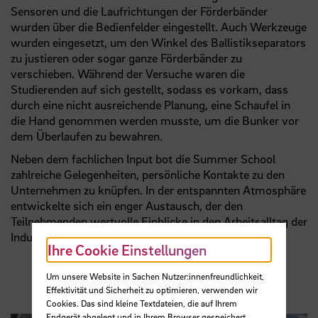
Sensoren und die Laufrichtungen der Förderbänder
wurden über die Bedienfelder eingestellt. Auch Werkzeuge
wurden eingesetzt, um den Winkel des Ballistikseparators
zu justieren oder sogar ganze Förderbänder zu
verschieben. Während der Versuche waren die
Studierenden auf sich gestellt, sodass es vorkam, dass
durch eine nicht ausreichende Planung, eine Schaufel in
die Hand genommen werden musste, um die Bunker vor
dem Überlaufen zu bewahren.
Neben dem fachlichen Input bot die Summer School
zahlreiche Gelegenheiten, persönliche Kontakte zu den
Unternehmen zu knüpfen. In der entspannten Atmosphäre
entwickelte sich ein enger Austausch, der den
Teilnehmenden wertvolle Einblicke in den Arbeitsalltag der
Industrie gewährte.
Ihre Cookie Einstellungen
Um unsere Website in Sachen Nutzer:innenfreundlichkeit,
Effektivität und Sicherheit zu optimieren, verwenden wir
Cookies. Das sind kleine Textdateien, die auf Ihrem
Endgerät abgelegt und in Ihrem Browser gespeichert