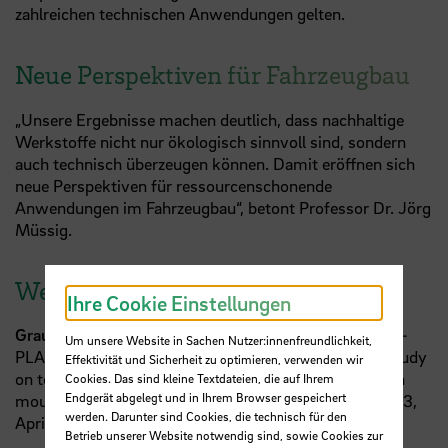
zahlreichen technischen Anwendungen gelten.
Neue Perspektiven für Fahrzeugbau
„Unsere Ergebnisse machen deutlich, dass nachhaltige
Werkstoffe nicht nur ökologisch sinnvoll sind, sondern
auch technisch überzeugen können. Damit eröffnen sich
neue Perspektiven für ressourcenschonende
Anwendungen im Fahrzeugbau“, betont Professor Dr. Jörg
Müssig.
Weitere Informationen:
Ihre Cookie Einstellungen
Graupner, N. & Müssig, J. 2026:
Bio-based flax/rayon-
Um unsere Website in Sachen Nutzer:innenfreundlichkeit,
PLA hybrid composites: A review and experimental study
Effektivität und Sicherheit zu optimieren, verwenden wir
on toughness and mechanical performance in injection
Cookies. Das sind kleine Textdateien, die auf Ihrem
Endgerät abgelegt und in Ihrem Browser gespeichert
moulding. In: Materials Today Communications, Vol. 53,
werden. Darunter sind Cookies, die technisch für den
April 2026, 115340 (ISSN 2352-4928).
Betrieb unserer Website notwendig sind, sowie Cookies zur