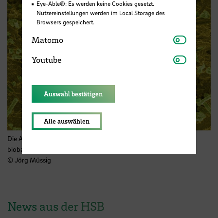
Eye-Able®: Es werden keine Cookies gesetzt.
Nutzereinstellungen werden im Local Storage des
Browsers gespeichert.
Matomo
Matomo
Youtube
Youtube
Auswahl bestätigen
Alle auswählen
Die Aufnahme zeigt die innere Struktur eines neu entwickelten
biobasierten Verbundwerkstoffs mit verstärkenden Fasern.
© Jörg Müssig
News aus der HSB