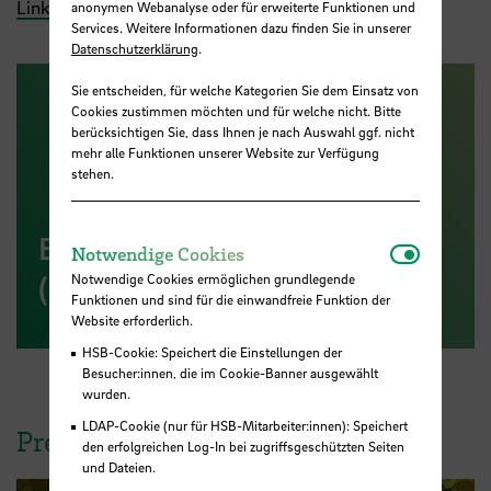
Link zur Studie
anonymen Webanalyse oder für erweiterte Funktionen und
Services. Weitere Informationen dazu finden Sie in unserer
Datenschutzerklärung
.
Sie entscheiden, für welche Kategorien Sie dem Einsatz von
Cookies zustimmen möchten und für welche nicht. Bitte
berücksichtigen Sie, dass Ihnen je nach Auswahl ggf. nicht
mehr alle Funktionen unserer Website zur Verfügung
stehen.
Bionik-Innovations-Centrum
Notwendi
Notwendige Cookies
(B-I-C)
Notwendige Cookies ermöglichen grundlegende
Funktionen und sind für die einwandfreie Funktion der
Website erforderlich.
HSB-Cookie: Speichert die Einstellungen der
Besucher:innen, die im Cookie-Banner ausgewählt
wurden.
LDAP-Cookie (nur für HSB-Mitarbeiter:innen): Speichert
Pressebild zum Herunterladen
den erfolgreichen Log-In bei zugriffsgeschützten Seiten
und Dateien.