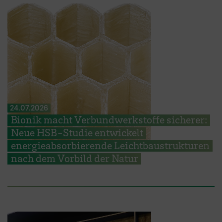
24.07.2026
Bionik macht Verbundwerkstoffe sicherer:
Neue HSB-Studie entwickelt
energieabsorbierende Leichtbaustrukturen
nach dem Vorbild der Natur