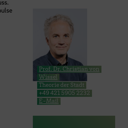
uss.
pulse
Prof. Dr. Christian von
Wissel
Theorie der Stadt
+49 421 5905 2232
E-Mail