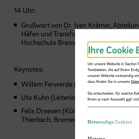
14 Uhr:
Grußwort von
Dr.
Iven Krämer, Abteilung
Häfen und Transformation der Freien H
Hochschule Bremen.
Ihre Cookie 
Um unsere Website in Sachen Nu
Keynotes:
Textdateien, die auf Ihrem End
unserer Website notwendig sin
dazu finden Sie in unserer
Date
Willem Ferwerda (Gründer von Commo
Sie entscheiden, für welche Ka
Ute Kuhn (Leiterin der Geschäftsstelle
Ihnen je nach Auswahl ggf. nic
Felix Dreesen (Künstler und Initiator d
Thierbach, Bremen)
Notwendige Cookies
Matomo