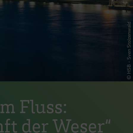
© HSB - Sven Stolzenwald
Im Fluss:
ft der Weser“