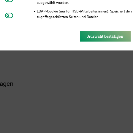
ausgewählt wurden.
LDAP-Cookie (nur für HSB-Mitarbeiter:innen): Speichert den 
Youtube
zugriffsgeschützten Seiten und Dateien.
 Methode „Sprechen und Zuhören“ (Mehr Demok
Eye-Able®: Es werden keine Cookies gesetzt. Nutzereinstel
des Browsers gespeichert.
Auswahl bestätigen
hagen