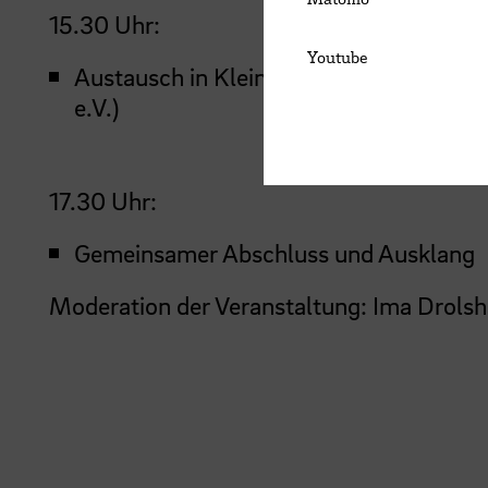
15.30 Uhr:
Youtube
Austausch in Kleingruppen anhand der
e.V.)
17.30 Uhr:
Gemeinsamer Abschluss und Ausklang
Moderation der Veranstaltung: Ima Drols