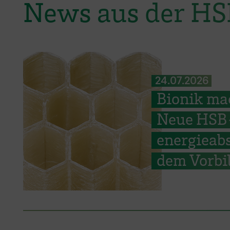
News aus der H
24.07.2026
Bionik ma
Neue HSB-
energieab
dem Vorbil