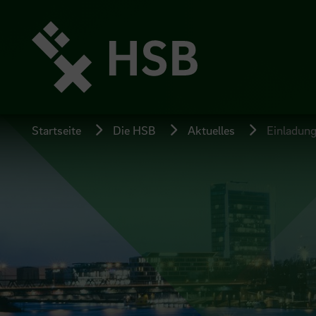
Direkt
zum
Seiteninhalt
springen
Startseite
Die HSB
Aktuelles
Einladung