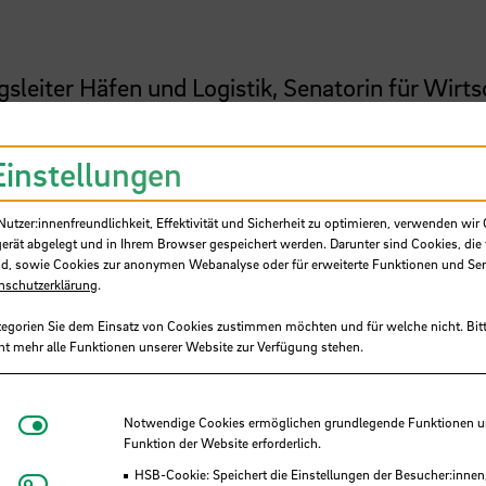
sleiter Häfen und Logistik, Senatorin für Wirts
ansestadt Bremen und Honorarprofessor der
Einstellungen
tzer:innenfreundlichkeit, Effektivität und Sicherheit zu optimieren, verwenden wir 
gerät abgelegt und in Ihrem Browser gespeichert werden. Darunter sind Cookies, die 
d, sowie Cookies zur anonymen Webanalyse oder für erweiterte Funktionen und Ser
nschutzerklärung
.
nland, Amsterdam)
tegorien Sie dem Einsatz von Cookies zustimmen möchten und für welche nicht. Bitt
 Flussgebietsgemeinschaft Weser, Hildesheim)
ht mehr alle Funktionen unserer Website zur Verfügung stehen.
es Projektes »Treibgut« zusammen mit Stephan
Notwendige Cookies
Notwendige Cookies ermöglichen grundlegende Funktionen und
Funktion der Website erforderlich.
HSB-Cookie: Speichert die Einstellungen der Besucher:innen
Matomo