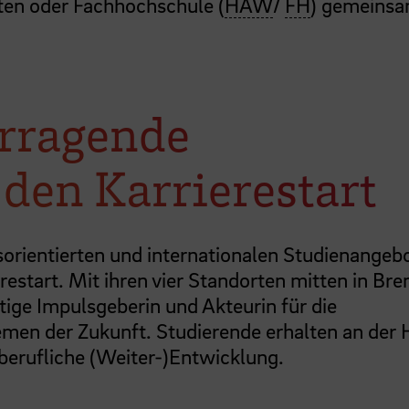
en oder Fachhochschule (
HAW
/
FH
) gemeinsa
orragende
 den Karrierestart
xisorientierten und internationalen Studienangeb
estart. Mit ihren vier Standorten mitten in Bre
tige Impulsgeberin und Akteurin für die
men der Zukunft. Studierende erhalten an der
e berufliche (Weiter-)Entwicklung.