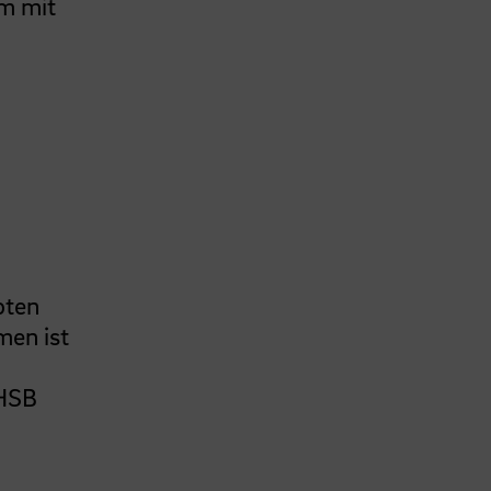
m mit
oten
men ist
 HSB