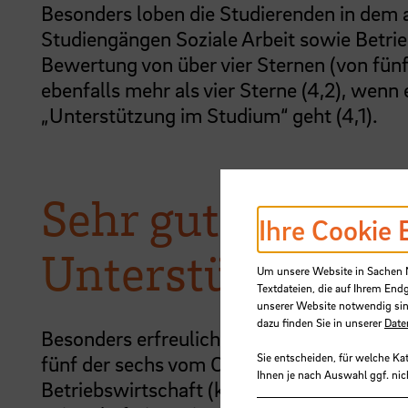
Besonders loben die Studierenden in dem a
Studiengängen Soziale Arbeit sowie Betrieb
Bewertung von über vier Sternen (von fünf
ebenfalls mehr als vier Sterne (4,2), wen
„Unterstützung im Studium“ geht (4,1).
Sehr gute Bewert
Ihre Cookie 
Unterstützung a
Um unsere Website in Sachen Nu
Textdateien, die auf Ihrem End
unserer Website notwendig sin
dazu finden Sie in unserer
Date
Besonders erfreulich: Im Bereich „Studiu
Sie entscheiden, für welche Ka
fünf der sechs vom CHE-Ranking erfasste
Ihnen je nach Auswahl ggf. nic
Betriebswirtschaft (klassisch und dual), S