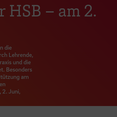
r HSB – am 2.
n die
rch Lehrende,
raxis und die
et. Besonders
rstützung am
den
 2. Juni,