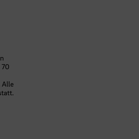
en
s 70
 Alle
statt.