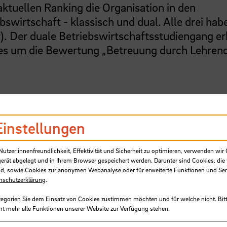
ktuellen Ranking die Organisation in den
swirtschaft - klassisch und dual. Alle drei hab
). Der duale Betriebswirtschaftsstudiengang er
n es um die Bewertung „Betreuung durch Lehren
ungen für die
Einstellungen
m Studienanfang
tzer:innenfreundlichkeit, Effektivität und Sicherheit zu optimieren, verwenden wir 
gerät abgelegt und in Ihrem Browser gespeichert werden. Darunter sind Cookies, die 
d, sowie Cookies zur anonymen Webanalyse oder für erweiterte Funktionen und Ser
nschutzerklärung
.
m/Kategorie Unterstützung am Studienanfang“ l
tegorien Sie dem Einsatz von Cookies zustimmen möchten und für welche nicht. Bitt
n Studiengänge der
HSB
in der Spitzengruppe:
ht mehr alle Funktionen unserer Website zur Verfügung stehen.
oziale Arbeit, Wirtschaftsinformatik sowie