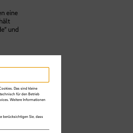
en eine
hält
de“ und
Cookies. Das sind kleine
technisch für den Betrieb
vices. Weitere Informationen
iegen
e berücksichtigen Sie, dass