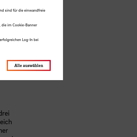
 sind für die einwandfreie
isch
, die im Cookie-Banner
erfolgreichen Log-In bei
ur
lungen werden im Local Storage
Alle auswählen
drei
reich
ner