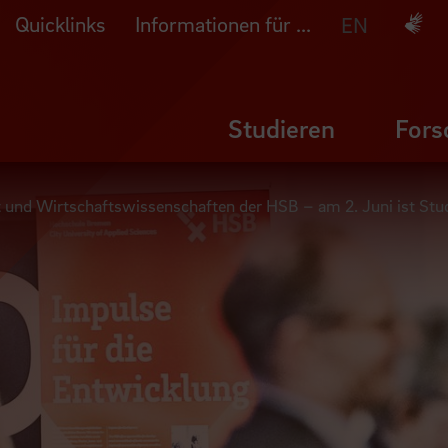
Quicklinks
Informationen für ...
Deuts
EN
Studieren
Fors
t und Wirtschaftswissenschaften der HSB – am 2. Juni ist St