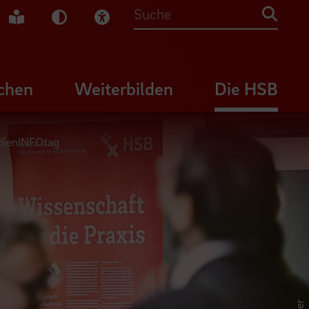
che Gebärdensprache
Leichte Sprache
Dunkel-Modus
Visuelle Hilfe
Suche
chen
Weiterbilden
Die HSB
udienINFOtag