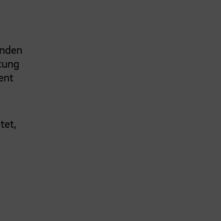
enden
tung
ent
tet,