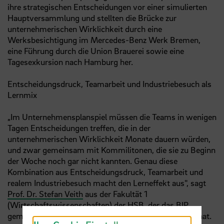
ihre strategischen Entscheidungen vor einer simulierten
Hauptversammlung und stellten die Brücke zur
unternehmerischen Wirklichkeit durch eine
Werksbesichtigung im Mercedes-Benz Werk Bremen,
eine Führung durch die Union Brauerei sowie eine
Tagesexkursion nach Hamburg her.
Entscheidungsdruck, Teamarbeit und Industriebesuch als
Lernmix
„Im Unternehmensplanspiel müssen die Teams in wenigen
Tagen Entscheidungen treffen, die in der
unternehmerischen Wirklichkeit Monate dauern würden,
und zwar gemeinsam mit Kommilitonen, die sie zu Beginn
der Woche noch gar nicht kannten. Genau diese
Kombination aus Entscheidungsdruck, Teamarbeit und
realem Industriebesuch macht den Lerneffekt aus", sagt
Prof. Dr. Stefan Veith
aus der Fakultät 1
(Wirtschaftswissenschaften) der
HSB
, der das BIP
gemeinsam mit
Prof. Dr. Martina Röhrich
organisiert hat.