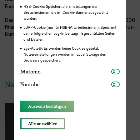
Forschungskooperationen.
HSB-Cookie: Speichert die Einstellungen der
Besucher:innen, die im Cookie-Banner ausgewählt
wurden.
Das BIP wurde mit Erasmus-Mitteln in Höhe von € 6 000
finanziert. Bei der Organisation unterstützte das Erasmus-
LDAP-Cookie (nur für HSB-Mitarbeiter:innen): Speichert
Büro des International Office der Hochschule Bremen.
den erfolgreichen Log-In bei zugriffsgeschützten Seiten
und Dateien.
Eye-Able®: Es werden keine Cookies gesetzt.
Nutzereinstellungen werden im Local Storage des
Browsers gespeichert.
Matomo
Matomo
Youtube
News aus der HSB
Youtube
Auswahl bestätigen
Alle auswählen