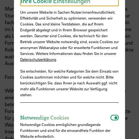
Ihre Cookie Einstellungen
Martina Röhrich ergänzt: „Wir sehen sehr deutlich, dass
Um unsere Website in Sachen Nutzer:innenfreundlichkeit,
Studierende in international gemischten Teams nicht nur
Effektivität und Sicherheit zu optimieren, verwenden wir
fachlich profitieren, sondern auch ihr Selbstbewusstsein
Cookies. Das sind kleine Textdateien, die auf Ihrem
im Umgang mit anderen Arbeitskulturen wächst. Für uns
Endgerät abgelegt und in Ihrem Browser gespeichert
als Lehrende an einer Hochschule ist das BIP zugleich ein
werden. Darunter sind Cookies, die technisch für den
Betrieb unserer Website notwendig sind, sowie Cookies zur
Format, in dem wir uns mit europäischen Kolleginnen und
anonymen Webanalyse oder für erweiterte Funktionen und
Kollegen über Lehre, Forschung und gemeinsame Projekte
Services. Weitere Informationen dazu finden Sie in unserer
austauschen, ohne dass dafür ein langfristiger
Datenschutzerklärung
.
Auslandsaufenthalt erforderlich wäre."
Sie entscheiden, für welche Kategorien Sie dem Einsatz von
Forschungsdialog am Rande der Mobilitätswoche
Cookies zustimmen möchten und für welche nicht. Bitte
berücksichtigen Sie, dass Ihnen je nach Auswahl ggf. nicht
mehr alle Funktionen unserer Website zur Verfügung
Während der Präsenzwoche fand am Freitag zusätzlich
stehen.
eine Research Spotlight Session statt, in der die
beteiligten Hochschullehrenden aktuelle
Forschungsprojekte vorstellten und Anknüpfungspunkte
Notwendi
Notwendige Cookies
für gemeinsame Publikationen identifizierten. Auf diese
Weise nutzt die HSB das BIP nicht nur für die
Notwendige Cookies ermöglichen grundlegende
Funktionen und sind für die einwandfreie Funktion der
Internationalisierung der Lehre, sondern auch als
Website erforderlich.
Anbahnungsformat für grenzüberschreitende