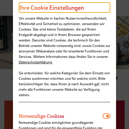
Ihre Cookie Einstellungen
Um unsere Website in Sachen Nutzer:innenfreundlichkeit,
Effektivität und Sicherheit zu optimieren, verwenden wir
Cookies. Das sind kleine Textdateien, die auf Ihrem
Endgerät abgelegt und in Ihrem Browser gespeichert
werden. Darunter sind Cookies, die technisch für den
Betrieb unserer Website notwendig sind, sowie Cookies zur
anonymen Webanalyse oder für erweiterte Funktionen und
Services. Weitere Informationen dazu finden Sie in unserer
Datenschutzerklärung
.
Sie entscheiden, für welche Kategorien Sie dem Einsatz von
Zeige vorheriges Element im Karussell
Zeige
1 / 2
Cookies zustimmen möchten und für welche nicht. Bitte
berücksichtigen Sie, dass Ihnen je nach Auswahl ggf. nicht
mehr alle Funktionen unserer Website zur Verfügung
stehen.
Notwendi
Notwendige Cookies
Notwendige Cookies ermöglichen grundlegende
Funktionen und sind für die einwandfreie Funktion der