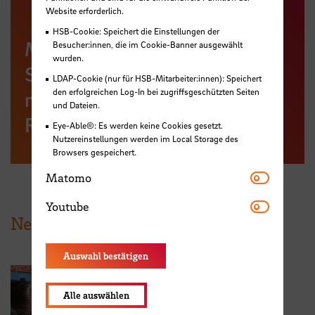
Website erforderlich.
HSB-Cookie: Speichert die Einstellungen der
Mehr Informationen zum
Besucher:innen, die im Cookie-Banner ausgewählt
wurden.
Studiengang Maschinenbau
LDAP-Cookie (nur für HSB-Mitarbeiter:innen): Speichert
den erfolgreichen Log-In bei zugriffsgeschützten Seiten
mit Schwerpunkt
und Dateien.
Regenerative Energietechnik
Eye-Able®: Es werden keine Cookies gesetzt.
Nutzereinstellungen werden im Local Storage des
Browsers gespeichert.
Matomo
Matomo
Youtube
Youtube
News aus der HSB
Auswahl bestätigen
Alle auswählen