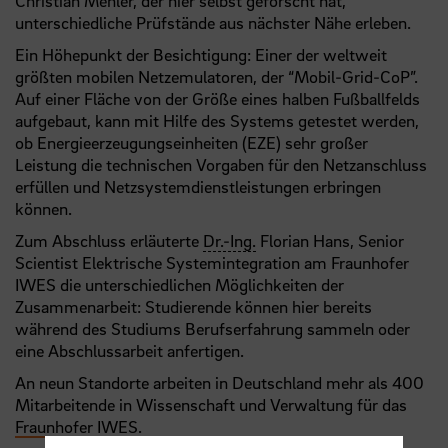
Christian Mehler, der hier selbst geforscht hat,
unterschiedliche Prüfstände aus nächster Nähe erleben.
Ein Höhepunkt der Besichtigung: Einer der weltweit
größten mobilen Netzemulatoren, der “Mobil-Grid-CoP”.
Auf einer Fläche von der Größe eines halben Fußballfelds
aufgebaut, kann mit Hilfe des Systems getestet werden,
ob Energieerzeugungseinheiten (EZE) sehr großer
Leistung die technischen Vorgaben für den Netzanschluss
erfüllen und Netzsystemdienstleistungen erbringen
können.
Zum Abschluss erläuterte
Dr.-Ing.
Florian Hans, Senior
Scientist Elektrische Systemintegration am Fraunhofer
IWES die unterschiedlichen Möglichkeiten der
Zusammenarbeit: Studierende können hier bereits
während des Studiums Berufserfahrung sammeln oder
eine Abschlussarbeit anfertigen.
An neun Standorte arbeiten in Deutschland mehr als 400
Mitarbeitende in Wissenschaft und Verwaltung für das
Fraunhofer IWES
.