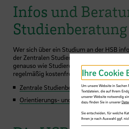
Infos und Beratu
Studienberatung
Wer sich über ein Studium an der HSB info
der Zentralen Studienberatung nutzen. Die
genauso wie Studierende, zu sämtlichen 
Ihre Cookie 
regelmäßig kostenfreie Workshops und In
Um unsere Website in Sachen Nu
Zentrale Studienberatung (ZSB)
Textdateien, die auf Ihrem End
unserer Website notwendig sin
Orientierungs- und Beratungsangebote d
dazu finden Sie in unserer
Date
Sie entscheiden, für welche Ka
Ihnen je nach Auswahl ggf. nic