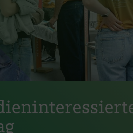
ieninteressiert
ag