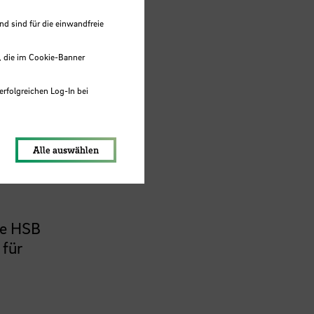
 sind für die einwandfreie
les
, die im Cookie-Banner
erfolgreichen Log-In bei
lungen werden im Local Storage
Alle auswählen
ie HSB
 für