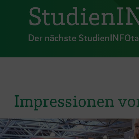
StudienI
Der nächste StudienINFOtag
Impressionen v