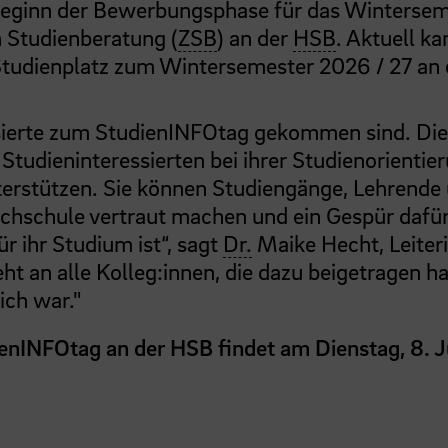
 Beginn der Bewerbungsphase für das Winterse
n Studienberatung (
ZSB
) an der
HSB
. Aktuell ka
 Studienplatz zum Wintersemester 2026 / 27 an 
essierte zum StudienINFOtag gekommen sind. Di
 Studieninteressierten bei ihrer Studienorientie
terstützen. Sie können Studiengänge, Lehrende
ochschule vertraut machen und ein Gespür dafü
r ihr Studium ist“, sagt
Dr.
Maike Hecht, Leiteri
t an alle Kolleg:innen, die dazu beigetragen h
ich war."
enINFOtag an der HSB findet am Dienstag, 8. J