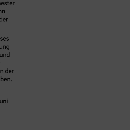
mester
nn
der
eses
rung
 und
r
n der
aben,
uni