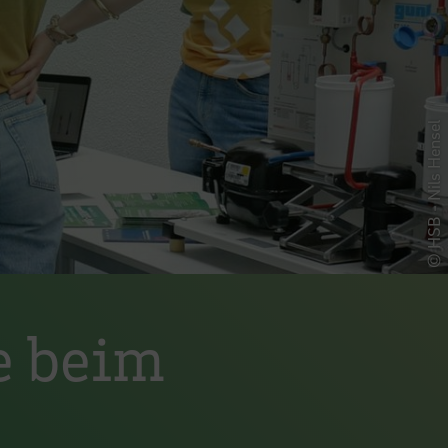
© HSB - Nils Hensel
e beim