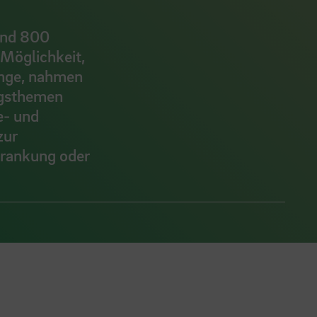
und 800
 Möglichkeit,
änge, nahmen
ngsthemen
e- und
zur
krankung oder