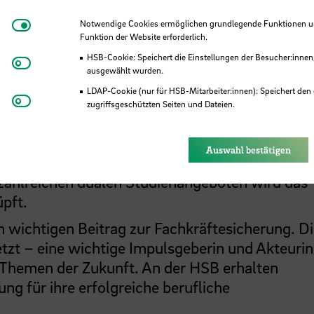
 vielfältiges,
Notwendige Cookies
Notwendige Cookies ermöglichen grundlegende Funktionen und
es und internationa
Funktion der Website erforderlich.
HSB-Cookie: Speichert die Einstellungen der Besucher:innen
Matomo
ausgewählt wurden.
LDAP-Cookie (nur für HSB-Mitarbeiter:innen): Speichert den 
Youtube
zugriffsgeschützten Seiten und Dateien.
Eye-Able®: Es werden keine Cookies gesetzt. Nutzereinstel
des Browsers gespeichert.
 die HSB hervorragende Perspektiven für den
Auswahl bestätigen
 haben eine internationale Ausrichtung mit
 zahlreichen dualen Studienangeboten wird das
üpft.
n wichtigen Beitrag zur Fachkräftesicherung. D
etzt – eine wichtige Impulsgeberin und Akteurin
 Themen der Zukunft. An der HSB erhalten
ng für ihre erfolgreiche berufliche