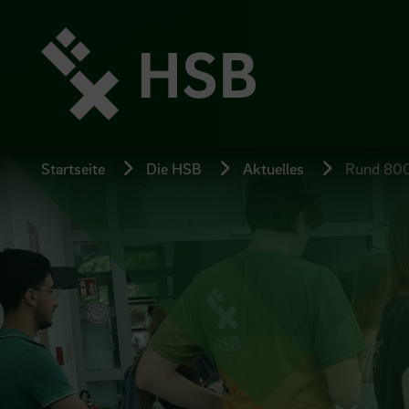
Direkt
zum
Seiteninhalt
springen
Startseite
Die HSB
Aktuelles
Rund 800 