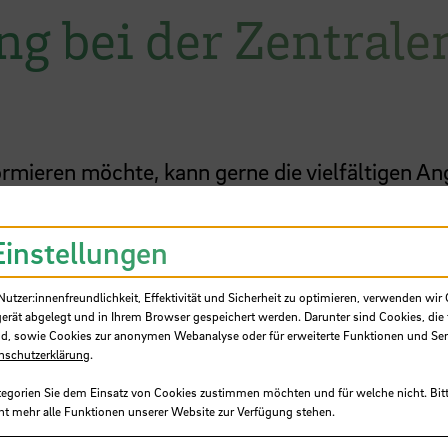
ng bei der Zentrale
rmieren möchte, kann gerne die vielfältigen A
 Mitarbeiter:innen beraten Studieninteressierte
Themen rund ums Studium. Zudem bietet die
ZS
Einstellungen
foveranstaltungen an.
tzer:innenfreundlichkeit, Effektivität und Sicherheit zu optimieren, verwenden wir 
gerät abgelegt und in Ihrem Browser gespeichert werden. Darunter sind Cookies, die 
d, sowie Cookies zur anonymen Webanalyse oder für erweiterte Funktionen und Ser
er ZSB auf einen Blick
nschutzerklärung
.
tegorien Sie dem Einsatz von Cookies zustimmen möchten und für welche nicht. Bitt
ht mehr alle Funktionen unserer Website zur Verfügung stehen.