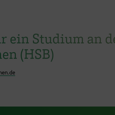
ür ein Studium an d
en (HSB)
men.de