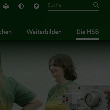
che Gebärdensprache
Leichte Sprache
Dunkel-Modus
Visuelle Hilfe
Suche
chen
Weiterbilden
Die HSB