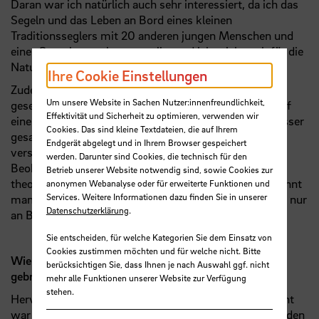
Daran war ich natürlich auch sehr interessiert, da ich das
Segeln und das Leben an Bord eines kleinen
Traditionsseglers mit 20 anderen jungen Menschen und
einer Crew kennenlernen wollte und ich mich auch für die
Natur und das Wattenmeer interessiere.
Ihre Cookie Einstellungen
Zudem habe ich den Törn als Weiterbildung für mich
Um unsere Website in Sachen Nutzer:innenfreundlichkeit,
gesehen: Ich finde, dass man als Schiffbauingenieur auf
Effektivität und Sicherheit zu optimieren, verwenden wir
einer Werft ein bisschen Praxiserfahrung auf dem Wasser
Cookies. Das sind kleine Textdateien, die auf Ihrem
gesammelt haben sollte, um einige Dinge besser zu
Endgerät abgelegt und in Ihrem Browser gespeichert
verstehen und ein Gefühl für sie zu bekommen. Viele
werden. Darunter sind Cookies, die technisch für den
Beobachtungen kann man nur machen, wenn man
Betrieb unserer Website notwendig sind, sowie Cookies zur
theoretischen Hintergrund hat und andersherum gewinnt
anonymen Webanalyse oder für erweiterte Funktionen und
Services. Weitere Informationen dazu finden Sie in unserer
man neue Erkenntnisse oder Eindrücke für die Theorie nur
Datenschutzerklärung
.
an Bord und im Wasser.
Sie entscheiden, für welche Kategorien Sie dem Einsatz von
Cookies zustimmen möchten und für welche nicht. Bitte
Wie hat es Ihnen gefallen, was hat Ihnen der Törn
berücksichtigen Sie, dass Ihnen je nach Auswahl ggf. nicht
gebracht?
mehr alle Funktionen unserer Website zur Verfügung
stehen.
Hervorragend, ich bin total begeistert! Aus meiner Sicht
war der Törn ein voller Erfolg - nicht nur für mich und den