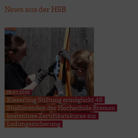
News aus der HSB
28.07.2026
Kieserling Stiftung ermöglicht 48
Studierenden der Hochschule Bremen
kostenlose Zertifikatskurse zur
Ladungssicherung