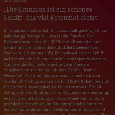
„Die Franzius ist ein schönes
Schiff, das viel Potenzial bietet“
Ein traditionsreiches Schiff, ein nachhaltiges Projekt und
jede Menge Teamgeist – das ist die Franzius. Der
Plattbodensegler war bis 2019 fester Bestandteil von
Exkursionen im Studienbereich „Blue Sciences“ der
Hochschule Bremen (HSB). Doch aktuell ist das Schiff
nicht fahrtüchtig. Es muss umfassend repariert werden.
Studierende, Hochschulangehörige und andere
Segelbegeisterte arbeiten mit dem Verein „Bremer
Weserkahn Franzius“ daran, um es bis nächstes Jahr
wieder fahrtüchtig zu machen. Ein HSB-Student, der sich
für die Franzius engagiert, ist Louis Lammers. Der 24-
Jährige studiert Schiffbau- und Meerestechnik und bringt
nicht nur seine Erfahrungen in das Projekt ein, sondern
profitiert auch sehr davon. So konnte Louis Lammers
dadurch erstmals auf einem Plattenboot mitsegeln und
hat den Teamgeist einer Crew und den besonderen „Vibe“