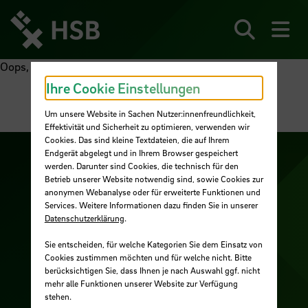
Direkt
zum
Seiteninhalt
Suchen
Me
springen
Oops, an error occurred! Request: 12f99e97696bc
Ihre Cookie Einstellungen
Um unsere Website in Sachen Nutzer:innenfreundlichkeit,
Effektivität und Sicherheit zu optimieren, verwenden wir
Cookies. Das sind kleine Textdateien, die auf Ihrem
Endgerät abgelegt und in Ihrem Browser gespeichert
Zu unserer Facebook S
Zu unse
werden. Darunter sind Cookies, die technisch für den
Betrieb unserer Website notwendig sind, sowie Cookies zur
Zu unserer YouTu
Zu unserer Instagram Seite
anonymen Webanalyse oder für erweiterte Funktionen und
Services. Weitere Informationen dazu finden Sie in unserer
Zu unserer LinkedI
Datenschutzerklärung
.
Sie entscheiden, für welche Kategorien Sie dem Einsatz von
Cookies zustimmen möchten und für welche nicht. Bitte
Kontakt
berücksichtigen Sie, dass Ihnen je nach Auswahl ggf. nicht
mehr alle Funktionen unserer Website zur Verfügung
Cookies
stehen.