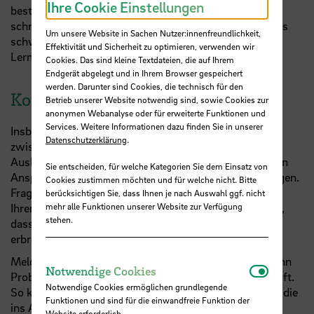
Ihre Cookie Einstellungen
bestimmte Berichte über Ihren Auslandsaufenthalt zu
schreiben. Schreiben Sie diese Berichte – auch wenn es
Um unsere Website in Sachen Nutzer:innenfreundlichkeit,
schwerfällt – zeitnah und betrachten Sie sie als
Effektivität und Sicherheit zu optimieren, verwenden wir
Lernaspekt Ihres Auslandsaufenthaltes.
Cookies. Das sind kleine Textdateien, die auf Ihrem
Endgerät abgelegt und in Ihrem Browser gespeichert
werden. Darunter sind Cookies, die technisch für den
Kontakt zur Hochschule Bremen
Betrieb unserer Website notwendig sind, sowie Cookies zur
anonymen Webanalyse oder für erweiterte Funktionen und
Services. Weitere Informationen dazu finden Sie in unserer
Insbesondere zu Beginn des Auslandsaufenthaltes und
Datenschutzerklärung
.
zwischen einem Wechsel vom Auslandsstudium zum
Auslandspraktikum ist es wichtig, den Kontakt zu Ihren
Sie entscheiden, für welche Kategorien Sie dem Einsatz von
Ansprechpersonen an der Hochschule Bremen zu pflegen.
Cookies zustimmen möchten und für welche nicht. Bitte
Fragen Sie lieber einmal zu häufig, ob Ihre Vorhaben in
berücksichtigen Sie, dass Ihnen je nach Auswahl ggf. nicht
Ihren Studienverlauf passen als sich nachher zu ärgern,
mehr alle Funktionen unserer Website zur Verfügung
stehen.
dass Sie im Ausland nicht die richtigen Leistungen
erbracht haben.
Melden Sie sich bei Ihren Ansprechpersonen auch, wenn
Notwendi
Notwendige Cookies
Probleme auftreten oder wen etwas besonders gut läuft.
Notwendige Cookies ermöglichen grundlegende
So können die folgenden Jahrgänge der Studierenden, die
Funktionen und sind für die einwandfreie Funktion der
ins Ausland gehen, von Ihren Erfahrungen profitieren.
Website erforderlich.