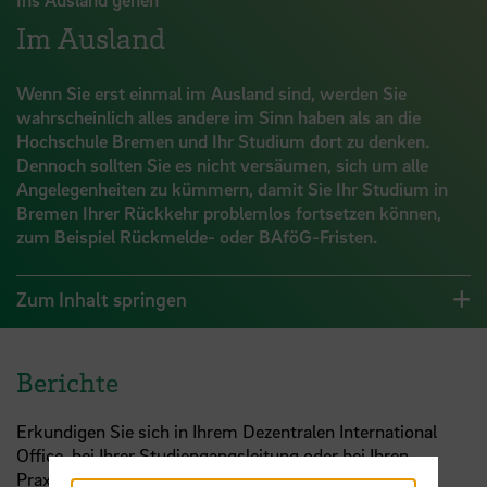
Im Ausland
Wenn Sie erst einmal im Ausland sind, werden Sie
wahrscheinlich alles andere im Sinn haben als an die
Hochschule Bremen und Ihr Studium dort zu denken.
Dennoch sollten Sie es nicht versäumen, sich um alle
Angelegenheiten zu kümmern, damit Sie Ihr Studium in
Bremen Ihrer Rückkehr problemlos fortsetzen können,
zum Beispiel Rückmelde- oder BAföG-Fristen.
Zum Inhalt springen
Berichte
Erkundigen Sie sich in Ihrem Dezentralen International
Office, bei Ihrer Studiengangsleitung oder bei Ihren
Praxissemesterbeauftragten, ob Sie verpflichtet sind,