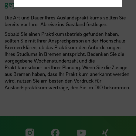
geplanten Praktikums
Die Art und Dauer Ihres Auslandspraktikums sollten Sie
bereits vor Ihrer Abreise ins Gastland festlegen.
Sobald Sie einen Praktikumsbetrieb gefunden haben,
sollten Sie mit Ihrer Ansprechperson an der Hochschule
Bremen klären, ob das Praktikum den Anforderungen
Ihres Studiums in Bremen entspricht. Bedenken Sie die
vorgegebene Wochenstundenzahl und die
Praktikumsdauer bei Ihrer Planung. Wenn Sie die Zusage
aus Bremen haben, dass Ihr Praktikum anerkannt werden
wird, nutzen Sie am besten den Vordruck für
Auslandspraktikumsverträge, den Sie im DIO bekommen.
Zu unserer Facebook S
Zu unse