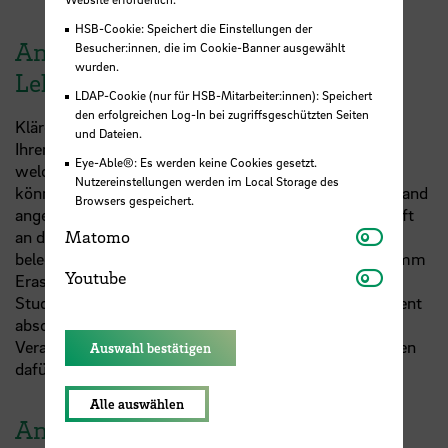
HSB-Cookie: Speichert die Einstellungen der
Anerkennung der
Besucher:innen, die im Cookie-Banner ausgewählt
wurden.
Lehrveranstaltungen im Ausland
LDAP-Cookie (nur für HSB-Mitarbeiter:innen): Speichert
den erfolgreichen Log-In bei zugriffsgeschützten Seiten
Klären Sie, wenn möglich, schon vor Ihrer Abreise mit
und Dateien.
Ihren Ansprechpersonen an der Hochschule Bremen,
Eye-Able®: Es werden keine Cookies gesetzt.
welche Lehrveranstaltungen Sie im Ausland belegen
Nutzereinstellungen werden im Local Storage des
können und sollen, um sie auf Ihr Studium in Deutschland
Browsers gespeichert.
angerechnet zu bekommen. Klären Sie bei Ihrer Ankunft
Matomo
Matomo
an der Gasthochschule, welche Kurse sie tatsächlich
belegen können. Studierende, die mit dem
EU
-Programm
Youtube
Youtube
Erasmus im Ausland studieren, müssen ein
Studienabkommen, das sogenannte Learning Agreement
abschließen. Darin wird festgelegt, welche
Veranstaltungen Sie besuchen und wie viele ECTS Ihnen
Auswahl bestätigen
dafür angerechnet werden.
Alle auswählen
Anerkennung des im Ausland