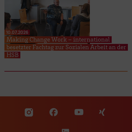
10.07.2026
Making Change Work – international
besetzter Fachtag zur Sozialen Arbeit an der
HSB
Zu unserer Facebook S
Zu unse
Zu unserer YouTu
Zu unserer Instagram Seite