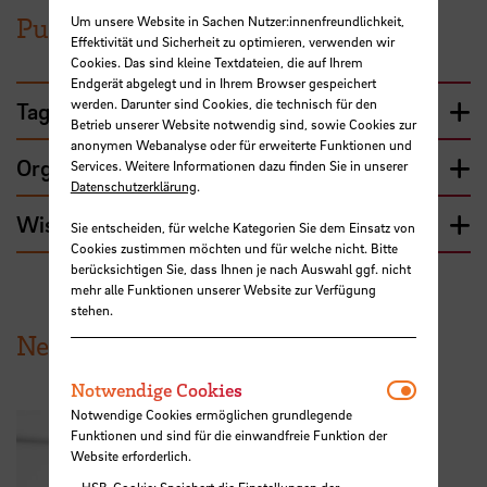
Publikationen
Um unsere Website in Sachen Nutzer:innenfreundlichkeit,
Effektivität und Sicherheit zu optimieren, verwenden wir
Cookies. Das sind kleine Textdateien, die auf Ihrem
Endgerät abgelegt und in Ihrem Browser gespeichert
werden. Darunter sind Cookies, die technisch für den
Tagungsbeiträge
Betrieb unserer Website notwendig sind, sowie Cookies zur
anonymen Webanalyse oder für erweiterte Funktionen und
Organisation einer Tagung
Services. Weitere Informationen dazu finden Sie in unserer
Datenschutzerklärung
.
Wissenschaftliche Publikationen
Sie entscheiden, für welche Kategorien Sie dem Einsatz von
Cookies zustimmen möchten und für welche nicht. Bitte
berücksichtigen Sie, dass Ihnen je nach Auswahl ggf. nicht
mehr alle Funktionen unserer Website zur Verfügung
stehen.
News aus der HSB
Notwendi
Notwendige Cookies
Notwendige Cookies ermöglichen grundlegende
Funktionen und sind für die einwandfreie Funktion der
Website erforderlich.
HSB-Cookie: Speichert die Einstellungen der