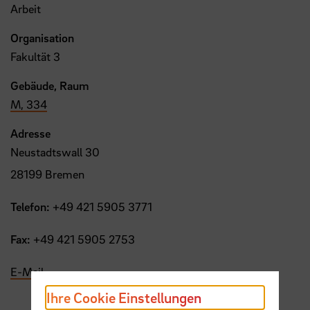
Arbeit
Organisation
Fakultät 3
Gebäude, Raum
M, 334
Adresse
Neustadtswall 30
28199 Bremen
Telefon:
+49 421 5905 3771
Fax:
+49 421 5905 2753
E-Mail
Ihre Cookie Einstellungen