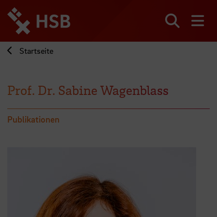
Direkt
zum
Seiteninhalt
Suchen
Me
springen
Startseite
Prof. Dr. Sabine Wagenblass
Publikationen