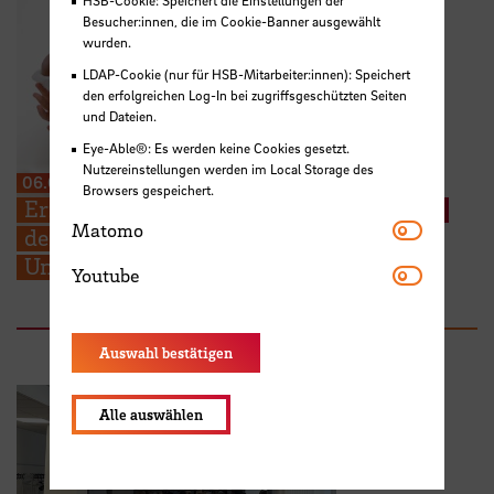
Besucher:innen, die im Cookie-Banner ausgewählt
wurden.
LDAP-Cookie (nur für HSB-Mitarbeiter:innen): Speichert
den erfolgreichen Log-In bei zugriffsgeschützten Seiten
und Dateien.
Eye-Able®: Es werden keine Cookies gesetzt.
Nutzereinstellungen werden im Local Storage des
06.08.2026
Browsers gespeichert.
Erneuter Aufruf: Hebammenstudierende
Matomo
Matomo
der HSB suchen weitere Schwangere zur
Unterstützung ihrer Prüfungen
Youtube
Youtube
Auswahl bestätigen
Alle auswählen