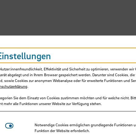
Einstellungen
SB
tzer:innenfreundlichkeit, Effektivität und Sicherheit zu optimieren, verwenden wir 
gerät abgelegt und in Ihrem Browser gespeichert werden. Darunter sind Cookies, die 
d, sowie Cookies zur anonymen Webanalyse oder für erweiterte Funktionen und Ser
nschutzerklärung
.
tegorien Sie dem Einsatz von Cookies zustimmen möchten und für welche nicht. Bitt
ht mehr alle Funktionen unserer Website zur Verfügung stehen.
Award der Academy of Managem
Notwendige Cookies
Notwendige Cookies ermöglichen grundlegende Funktionen und
Funktion der Website erforderlich.
mberta Silva