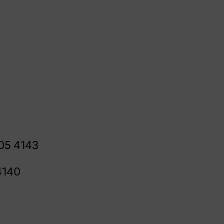
05 4143
4140