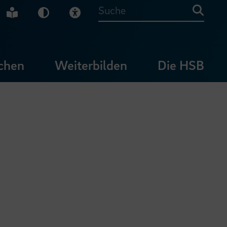
che Gebärdensprache
Leichte Sprache
Dunkel-Modus
Visuelle Hilfe
Suche
chen
Weiterbilden
Die HSB