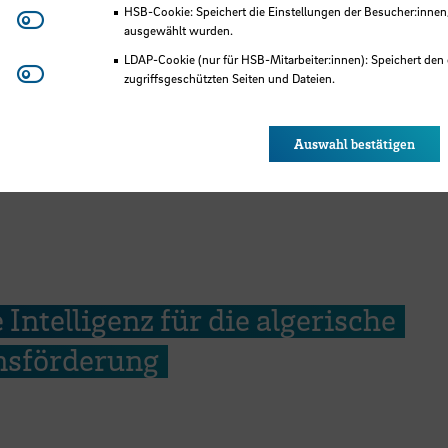
HSB-Cookie: Speichert die Einstellungen der Besucher:innen
Matomo
ausgewählt wurden.
LDAP-Cookie (nur für HSB-Mitarbeiter:innen): Speichert den 
Youtube
zugriffsgeschützten Seiten und Dateien.
Eye-Able®: Es werden keine Cookies gesetzt. Nutzereinstel
des Browsers gespeichert.
Auswahl bestätigen
 Intelligenz für die algerische
onsförderung