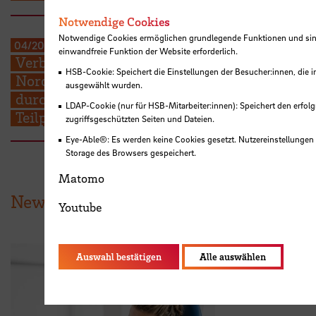
Notwendige Cookies
Notwendige Cookies ermöglichen grundlegende Funktionen und sind
04/2004
-
07/2006
einwandfreie Funktion der Website erforderlich.
Verbundprojekt: Pflegeforschungsverbund
HSB-Cookie: Speichert die Einstellungen der Besucher:innen, die
Nord: Optimierung des Pflegeprozesses
ausgewählt wurden.
durch neue Steuerungsinstrumente -
LDAP-Cookie (nur für HSB-Mitarbeiter:innen): Speichert den erfolg
Teilprojekt der Hochschule Bremen
zugriffsgeschützten Seiten und Dateien.
Eye-Able®: Es werden keine Cookies gesetzt. Nutzereinstellungen
Storage des Browsers gespeichert.
Matomo
News aus der HSB
Youtube
Auswahl bestätigen
Alle auswählen