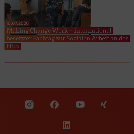
10.07.2026
Making Change Work – international
besetzter Fachtag zur Sozialen Arbeit an der
HSB
Zu unserer Facebook S
Zu unse
Zu unserer YouTu
Zu unserer Instagram Seite
Zu unserer LinkedI