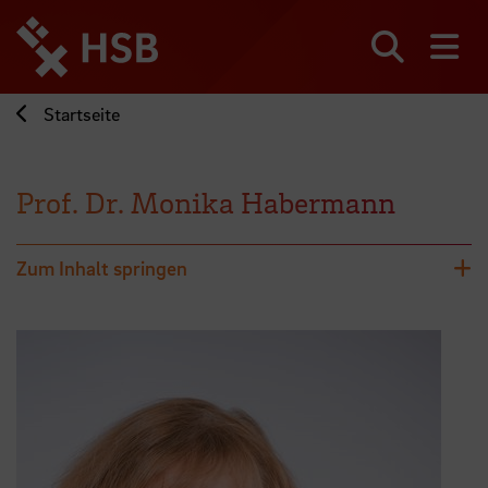
Direkt
zum
Seiteninhalt
Suchen
Me
springen
Startseite
Prof. Dr. Monika Habermann
Zum Inhalt springen