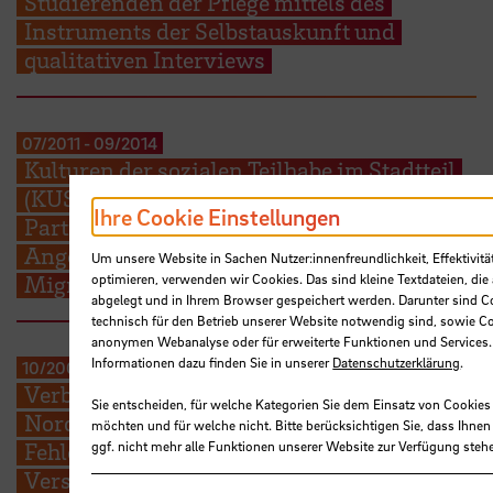
Studierenden der Pflege mittels des
Instruments der Selbstauskunft und
qualitativen Interviews
07/2011
-
09/2014
Kulturen der sozialen Teilhabe im Stadtteil
(KUSTIS) - Integration, Prävention und
Ihre Cookie Einstellungen
Partizipation – niedrigschwellige
Angebotsentwicklung für Migrantinnen und
Um unsere Website in Sachen Nutzer:innenfreundlichkeit, Effektivitä
Migranten
optimieren, verwenden wir Cookies. Das sind kleine Textdateien, die
abgelegt und in Ihrem Browser gespeichert werden. Darunter sind Co
technisch für den Betrieb unserer Website notwendig sind, sowie Co
anonymen Webanalyse oder für erweiterte Funktionen und Services.
Informationen dazu finden Sie in unserer
Datenschutzerklärung
.
10/2007
-
11/2009
Verbundprojekt: Pflegeforschungsverbund
Sie entscheiden, für welche Kategorien Sie dem Einsatz von Cookie
Nord: Pflegefehler, Fehlerkultur und
möchten und für welche nicht. Bitte berücksichtigen Sie, dass Ihne
Fehlermanagement in stationären
ggf. nicht mehr alle Funktionen unserer Website zur Verfügung steh
Versorgungseinrichtungen