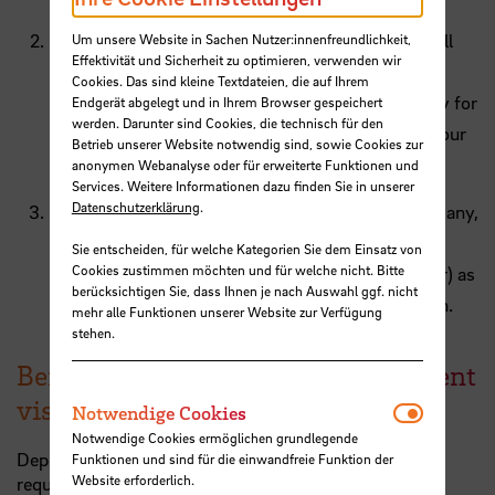
Residence permit
: Once your visa expires, you will
Um unsere Website in Sachen Nutzer:innenfreundlichkeit,
Effektivität und Sicherheit zu optimieren, verwenden wir
need a residence permit to continue living in
Cookies. Das sind kleine Textdateien, die auf Ihrem
Germany. This permit grants you the right to stay for
Endgerät abgelegt und in Ihrem Browser gespeichert
werden. Darunter sind Cookies, die technisch für den
a longer duration, typically tied to the length of your
Betrieb unserer Website notwendig sind, sowie Cookies zur
study program or work contract.
anonymen Webanalyse oder für erweiterte Funktionen und
Services. Weitere Informationen dazu finden Sie in unserer
Datenschutzerklärung
.
City registration
(residents' registration): In Germany,
it is mandatory to register your address with the
Sie entscheiden, für welche Kategorien Sie dem Einsatz von
Cookies zustimmen möchten und für welche nicht. Bitte
local authorities (in Bremen; BürgerServiceCenter) as
berücksichtigen Sie, dass Ihnen je nach Auswahl ggf. nicht
soon as you move into your new accommodation.
mehr alle Funktionen unserer Website zur Verfügung
stehen.
Before travelling to Germany: student
visa for exchange students
Notwendi
Notwendige Cookies
Notwendige Cookies ermöglichen grundlegende
Depending on where you come from, a visa may be
Funktionen und sind für die einwandfreie Funktion der
Website erforderlich.
required to enter Germany.