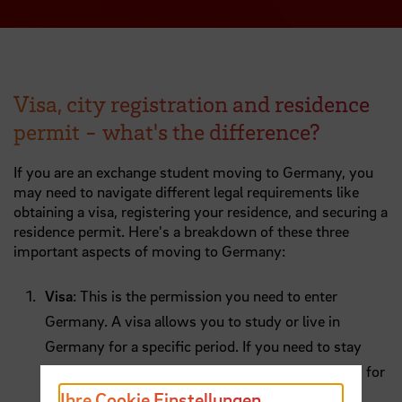
Visa, city registration and residence
permit - what's the difference?
If you are an exchange student moving to Germany, you
may need to navigate different legal requirements like
obtaining a visa, registering your residence, and securing a
residence permit. Here's a breakdown of these three
important aspects of moving to Germany:
Visa
: This is the permission you need to enter
Germany. A visa allows you to study or live in
Germany for a specific period. If you need to stay
beyond the visa’s expiration date, you must apply for
a residence permit.
Ihre Cookie Einstellungen