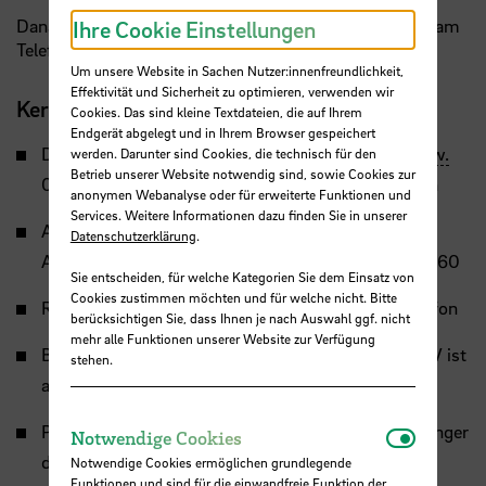
Danach erneut mit Rufnummer und neuem Passwort am
Ihre Cookie Einstellungen
Telefon einloggen.
Um unsere Website in Sachen Nutzer:innenfreundlichkeit,
Effektivität und Sicherheit zu optimieren, verwenden wir
Kernfunktionen
Cookies. Das sind kleine Textdateien, die auf Ihrem
Endgerät abgelegt und in Ihrem Browser gespeichert
Durchführung interner / externer Telefonate (01
bzw.
werden. Darunter sind Cookies, die technisch für den
Betrieb unserer Website notwendig sind, sowie Cookies zur
02): Rufnummer eingeben, Taste „Wählen“ drücken
anonymen Webanalyse oder für erweiterte Funktionen und
Services. Weitere Informationen dazu finden Sie in unserer
Abhören eines bereits eingerichteten
Datenschutzerklärung
.
Anrufbeantworters: Wie gehabt über Anwahl der 060
Sie entscheiden, für welche Kategorien Sie dem Einsatz von
Cookies zustimmen möchten und für welche nicht. Bitte
Rufumleitung: Über die Taste „Umleitung“ am Telefon
berücksichtigen Sie, dass Ihnen je nach Auswahl ggf. nicht
mehr alle Funktionen unserer Website zur Verfügung
Bedienung automatischer Kundenleitsysteme: MFV ist
stehen.
automatisch aktiviert
Programmierung von Tasten: Gewünschte Taste länger
Notwendi
Notwendige Cookies
drücken (Sondertasten müssen über BREKOM
Notwendige Cookies ermöglichen grundlegende
Funktionen und sind für die einwandfreie Funktion der