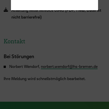
nicht barrierefrei)
Anleitung Mitel MiVoice 6940 (PDF, 1 MB, Datei ist
nicht barrierefrei)
Kontakt
Bei Störungen
Norbert Wendorf,
norbert.wendorf
@
hs-bremen.de
Ihre Meldung wird schnellstmöglich bearbeitet.