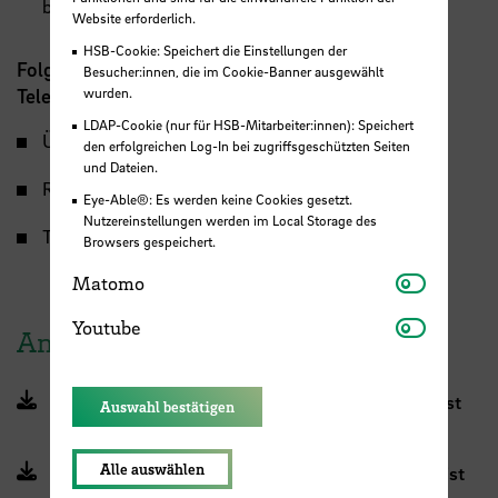
beauftragt werden)
Website erforderlich.
HSB-Cookie: Speichert die Einstellungen der
Folgende Funktionen werden über die Tasten im
Besucher:innen, die im Cookie-Banner ausgewählt
Telefonmenü angeboten:
wurden.
LDAP-Cookie (nur für HSB-Mitarbeiter:innen): Speichert
Übergabe eines Gespräches
den erfolgreichen Log-In bei zugriffsgeschützten Seiten
und Dateien.
Rückfrage während eines Gespräches
Eye-Able®: Es werden keine Cookies gesetzt.
Nutzereinstellungen werden im Local Storage des
Telefonkonferenz
Browsers gespeichert.
Matomo
Matomo
Youtube
Youtube
Anleitungen
Anleitung Mitel MiVoice 6920 (PDF, 1 MB, Datei ist
Auswahl bestätigen
nicht barrierefrei)
Alle auswählen
Anleitung Mitel MiVoice 6930 (PDF, 2 MB, Datei ist