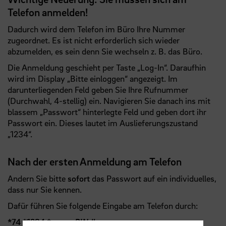
Telefon anmelden!
Dadurch wird dem Telefon im Büro Ihre Nummer
zugeordnet. Es ist nicht erforderlich sich wieder
abzumelden, es sein denn Sie wechseln z. B. das Büro.
Die Anmeldung geschieht per Taste „Log-In“. Daraufhin
wird im Display „Bitte einloggen“ angezeigt. Im
darunterliegenden Feld geben Sie Ihre Rufnummer
(Durchwahl, 4-stellig) ein. Navigieren Sie danach ins mit
blassem „Passwort“ hinterlegte Feld und geben dort ihr
Passwort ein. Dieses lautet im Auslieferungszustand
„1234“.
Nach der ersten Anmeldung am Telefon
Andern Sie bitte
sofort
das Passwort auf ein individuelles,
dass nur Sie kennen.
Dafür führen Sie folgende Eingabe am Telefon durch:
*74
*1234 *
neuen PIN
#