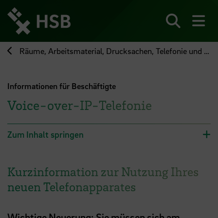
Direkt
zum
Seiteninhalt
Suchen
Me
springen
Räume, Arbeitsmaterial, Drucksachen, Telefonie und Post
Informationen für Beschäftigte
Voice-over-IP-Telefonie
Zum Inhalt springen
Kurzinformation zur Nutzung Ihres
neuen Telefonapparates
Wichtige Neuerung: Sie müssen sich am