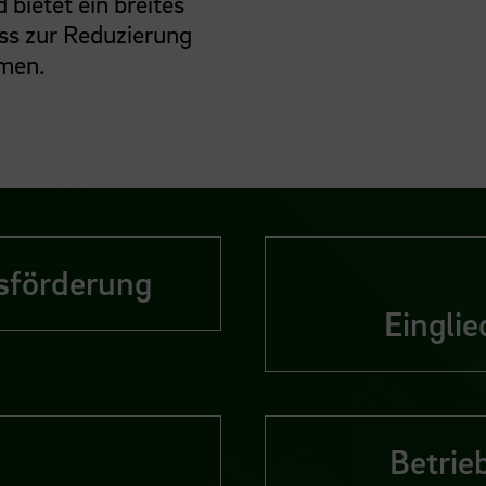
bietet ein breites
ss zur Reduzierung
hmen.
tsförderung
Eingli
z
Betrie