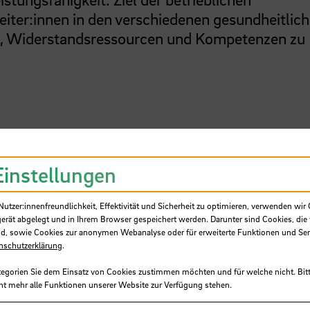
eiter:innen in den verschiedenen gesundheitlic
n, Widerstandsressourcen und Kompetenzen zu
iteren Gesundheitsthemen oder Fragen? Dann
ne
Einstellungen
n Sie das
Formular
(anonyme Kontaktaufnahm
tzer:innenfreundlichkeit, Effektivität und Sicherheit zu optimieren, verwenden wir 
gerät abgelegt und in Ihrem Browser gespeichert werden. Darunter sind Cookies, die 
d, sowie Cookies zur anonymen Webanalyse oder für erweiterte Funktionen und Ser
nschutzerklärung
.
ychische Gesundheit
tegorien Sie dem Einsatz von Cookies zustimmen möchten und für welche nicht. Bitt
ernational anerkanntes und bereits an vielen
ht mehr alle Funktionen unserer Website zur Verfügung stehen.
ogramm, das dabei hilft, erste Anzeichen und