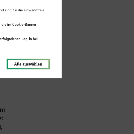
ahmen
 sind für die einwandfreie
, die im Cookie-Banner
erfolgreichen Log-In bei
lungen werden im Local Storage
Alle auswählen
em
e:
,