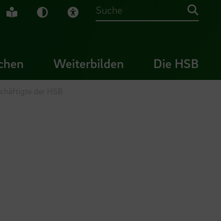
che Gebärdensprache
Leichte Sprache
Dunkel-Modus
Visuelle Hilfe
Suche
chen
Weiterbilden
Die HSB
chäftigte der HSB