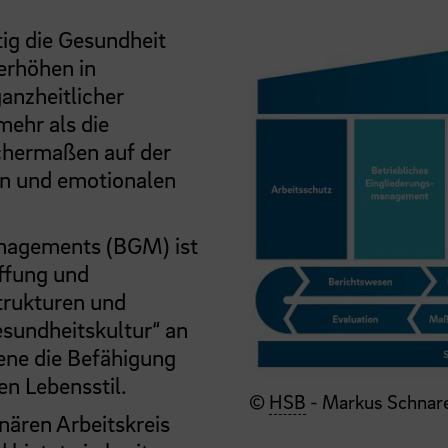
ig die Gesundheit
erhöhen in
anzheitlicher
mehr als die
chermaßen auf der
en und emotionalen
anagements (BGM) ist
ffung und
trukturen und
esundheitskultur“ an
ene die Befähigung
en Lebensstil.
©
HSB
- Markus Schnar
nären Arbeitskreis