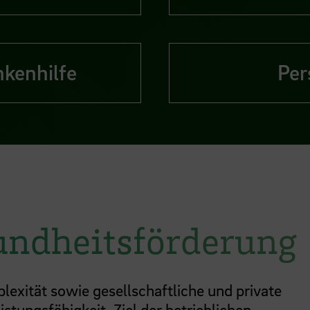
nkenhilfe
Per
sundheitsförderung
exität sowie gesellschaftliche und private
tungsfähigkeit. Ziel der betrieblichen