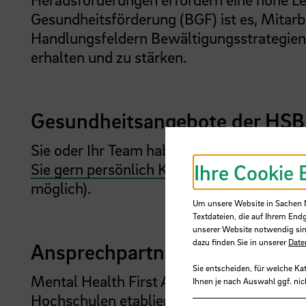
Gesundheitsförderung (BGF) ist es, Mitarb
Handlungsfeldern Bewältigungsstrategie
erhalten und zu stärken.
Gesundheitsangebote der HSB
Sie oder Ihr Team haben Interesse an we
Sie gern persönlich Kontakt auf
Ihre Cookie 
oder nutze
möglich).
Um unsere Website in Sachen Nu
Textdateien, die auf Ihrem End
unserer Website notwendig sin
dazu finden Sie in unserer
Date
Ansprechpartner:innen für ps
Sie entscheiden, für welche Ka
Mental Health First Aid (MHFA) ist ein int
Ihnen je nach Auswahl ggf. nic
Hochschulen etabliertes Unterstützungspr