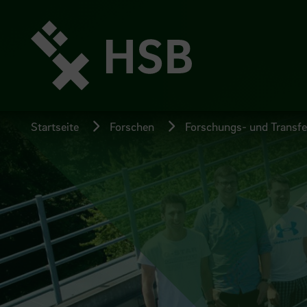
Direkt
zum
Seiteninhalt
springen
Startseite
Forschen
Forschungs- und Transfer