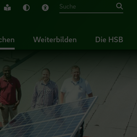
che Gebärdensprache
Leichte Sprache
Dunkel-Modus
Visuelle Hilfe
Suche
chen
Weiterbilden
Die HSB