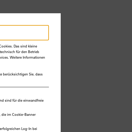
 zwei
n, um
Cookies. Das sind kleine
in
technisch für den Betrieb
vices. Weitere Informationen
e berücksichtigen Sie, dass
 sind für die einwandfreie
, die im Cookie-Banner
t
erfolgreichen Log-In bei