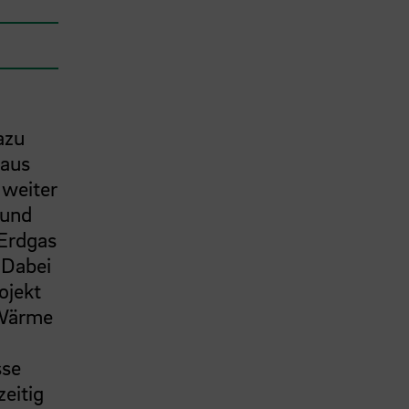
azu
 aus
 weiter
 und
 Erdgas
 Dabei
ojekt
 Wärme
sse
eitig