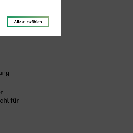
lungen werden im Local Storage
Alle auswählen
gung
er
ohl für