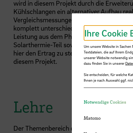
wird in diesem Projekt durch die Erweite
Kühlschlangen ein alternativer Aufbau rea
Vergleichsmessungen durchzuführen. Die H
komplett unterschiedliche Regelkreise ha
Ihre Cookie 
Leistung aus dem Photovoltaik-Teil erreic
Solarthermie-Teil sowohl Wärme zu gewin
Um unsere Website in Sachen Nu
hier den Ertrag zu steigern. Diese Regelu
Textdateien, die auf Ihrem End
unserer Website notwendig sin
diesem Projekt.
dazu finden Sie in unserer
Date
Sie entscheiden, für welche Ka
Ihnen je nach Auswahl ggf. nic
Lehre
Notwendige Cookies
Matomo
Der Themenbereich der Photovoltaik auch 