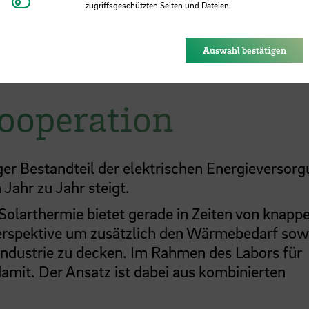
Youtube
zugriffsgeschützten Seiten und Dateien.
Eye-Able®: Es werden keine Cookies gesetzt. Nutzereinstel
des Browsers gespeichert.
Auswahl bestätigen
ooperation
ger Bestandteil der elektrischen Energieversor
Jahr zu Jahr steigt.
Solarthermie bietet gerade in Zeiten von knapp
erspektive um zusätzlich den Wärmebedarf sow
Industrie zu decken. Im Rahmen des Labors für
amit. Der Ansatz ist dabei aus kombinierten