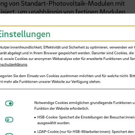
rung von Standart-Photovoltaik-Modulen mit
lisiert, um unabhängig von fertigen Modulen
erausforderung ist dabei, dass es sich nun um
ndelt. Zum einen muss die maximale elektrische
Einstellungen
ht werden. Zum anderen gilt es durch den
nen als auch die Photovoltaik-Module zu kühle
tzer:innenfreundlichkeit, Effektivität und Sicherheit zu optimieren, verwenden wir 
ngstechnische Aufgabe ist eine Herausforderung 
gerät abgelegt und in Ihrem Browser gespeichert werden. Darunter sind Cookies, die 
d, sowie Cookies zur anonymen Webanalyse oder für erweiterte Funktionen und Ser
nschutzerklärung
.
tegorien Sie dem Einsatz von Cookies zustimmen möchten und für welche nicht. Bitt
ht mehr alle Funktionen unserer Website zur Verfügung stehen.
Notwendige Cookies
Notwendige Cookies ermöglichen grundlegende Funktionen und
Funktion der Website erforderlich.
HSB-Cookie: Speichert die Einstellungen der Besucher:innen
Matomo
ausgewählt wurden.
in Kombination mit der Thermischen Energie is
LDAP-Cookie (nur für HSB-Mitarbeiter:innen): Speichert den 