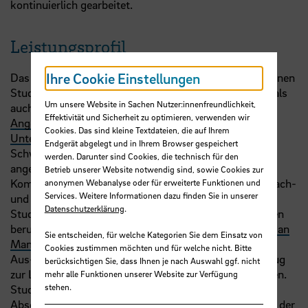
kontinuierlich gearbeitet.
Leistungsprofil
Ihre Cookie Einstellungen
Das EAMRI ist eng verbunden mit den ostasienbezogenen
Studiengängen der Hochschule, sowohl im Bachelor- als
Um unsere Website in Sachen Nutzer:innenfreundlichkeit,
auch im Masterbereich. Der Bachelorstudiengang
Effektivität und Sicherheit zu optimieren, verwenden wir
Angewandte Wirtschaftssprachen und Internationale
Cookies. Das sind kleine Textdateien, die auf Ihrem
Unternehmensführung
wird seit 1988 mit den
Endgerät abgelegt und in Ihrem Browser gespeichert
Schwerpunkten arabische Welt, China und Japan
werden. Darunter sind Cookies, die technisch für den
angeboten und stellt eine in Deutschland seltene
Betrieb unserer Website notwendig sind, sowie Cookies zur
Kombination von Wirtschaftswissenschaften mit Sprach-
anonymen Webanalyse oder für erweiterte Funktionen und
Services. Weitere Informationen dazu finden Sie in unserer
und Regionalstudien dar. Im weiterbildenden
Datenschutzerklärung
.
Studiensegment begleitet das Institut insbesondere den
berufsbegleitenden Masterstudiengang
European / Asian
Sie entscheiden, für welche Kategorien Sie dem Einsatz von
Management
. Das Institut ergänzt und unterstützt die
Cookies zustimmen möchten und für welche nicht. Bitte
Aus- und Weiterbildung durch seinen inhaltlichen Bezug
berücksichtigen Sie, dass Ihnen je nach Auswahl ggf. nicht
zur Lehre sowie praxisorientierte Forschungsaktivitäten.
mehr alle Funktionen unserer Website zur Verfügung
stehen.
Studenten und Absolventen wirken über
Abschlussarbeiten und Tätigkeiten in Unternehmen an der