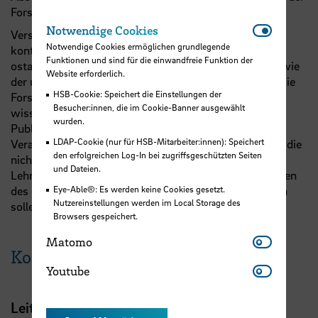
Forschung mit.
Notwendi
Notwendige Cookies
Verschiedene Aktivitäten des Instituts fördern einen
Notwendige Cookies ermöglichen grundlegende
kontinuierlichen Wissenstransfer zwischen
Funktionen und sind für die einwandfreie Funktion der
ostasienbezogener Forschung und Lehre einerseits sowie
Website erforderlich.
der unternehmerischen Praxis auf der anderen Seite. Die
HSB-Cookie: Speichert die Einstellungen der
Forschungsergebnisse erscheinen sowohl in
Besucher:innen, die im Cookie-Banner ausgewählt
wissenschaftlichen als auch in praxisorientierten
wurden.
Publikationen. Maßgeblich ist die Durchführung von
LDAP-Cookie (nur für HSB-Mitarbeiter:innen): Speichert
Veranstaltungen (Vorträge, Workshops, Konferenzen), die
den erfolgreichen Log-In bei zugriffsgeschützten Seiten
nicht nur zum Wissenstransfer zwischen Forschung,
und Dateien.
Lehre und Praxis beitragen, sondern auch die Aktivitäten
Eye-Able®: Es werden keine Cookies gesetzt.
des Instituts einer breiteren Öffentlichkeit nahebringen
Nutzereinstellungen werden im Local Storage des
sollen.
Browsers gespeichert.
Matomo
Matomo
Kontakt
Youtube
Youtube
Leitung