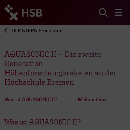
Direkt
zum
Seiteninhalt
Suchen
Me
springen
DLR STERN Programm
AQUASONIC II - Die zweite
Generation
Höhenforschungsraketen an der
Hochschule Bremen
Was ist AQUASONIC II?
Meilensteine
Was ist AQUASONIC II?