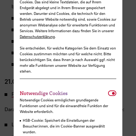
Cookies. Das sind kleine Textdateien, die auf Ihrem
basierend auf Lachgas und den Treibstoffen:
Endgerät abgelegt und in Ihrem Browser gespeichert
werden. Darunter sind Cookies, die technisch für den
PE HD
Betrieb unserer Website notwendig sind, sowie Cookies zur
anonymen Webanalyse oder für erweiterte Funktionen und
PMMA
Services. Weitere Informationen dazu finden Sie in unserer
Datenschutzerklärung
.
ABS
Sie entscheiden, für welche Kategorien Sie dem Einsatz von
PLA
Cookies zustimmen möchten und für welche nicht. Bitte
berücksichtigen Sie, dass Ihnen je nach Auswahl ggf. nicht
PLA mit 40% Aluminiumanteil
mehr alle Funktionen unserer Website zur Verfügung
stehen.
21.06.2017 - Team Building
Notwendi
Notwendige Cookies
Projektstart PDF
Notwendige Cookies ermöglichen grundlegende
Funktionen und sind für die einwandfreie Funktion der
Daraufhin haben sich 21 Studierende der Studiengänge:
Website erforderlich.
HSB-Cookie: Speichert die Einstellungen der
Luft – und Raumfahrttechnik B.Eng.
Besucher:innen, die im Cookie-Banner ausgewählt
wurden.