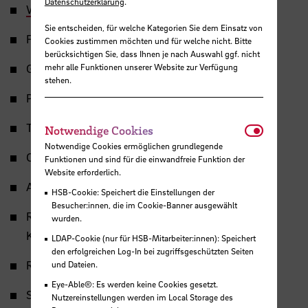
Datenschutzerklärung
.
Windenergietestfeld
Sie entscheiden, für welche Kategorien Sie dem Einsatz von
Flugsimulator
Cookies zustimmen möchten und für welche nicht. Bitte
berücksichtigen Sie, dass Ihnen je nach Auswahl ggf. nicht
Gaslagertisch
mehr alle Funktionen unserer Website zur Verfügung
stehen.
Propellerschubmessstand
Notwendi
Turbinenprüfstand
Notwendige Cookies
Notwendige Cookies ermöglichen grundlegende
Computational Fluid Dynamics (CFD)
Funktionen und sind für die einwandfreie Funktion der
Website erforderlich.
Anechoic Chamber for Antennentests
HSB-Cookie: Speichert die Einstellungen der
Besucher:innen, die im Cookie-Banner ausgewählt
RF Signalananalysator für Satelliten-
wurden.
Kommunikationssignale
LDAP-Cookie (nur für HSB-Mitarbeiter:innen): Speichert
den erfolgreichen Log-In bei zugriffsgeschützten Seiten
RF Signal-Vektor-Generator
und Dateien.
Eye-Able®: Es werden keine Cookies gesetzt.
Satellitenbodenstation für UHF un VHF
Nutzereinstellungen werden im Local Storage des