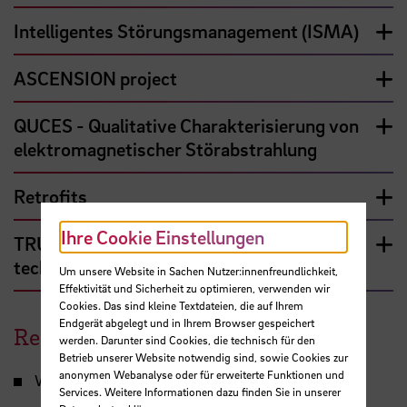
Intelligentes Störungsmanagement (ISMA)
ASCENSION project
QUCES - Qualitative Charakterisierung von
elektromagnetischer Störabstrahlung
Retrofits
Ihre Cookie Einstellungen
TRUSPACE - Satellitendownlink mit
technologischer Souveränität
Um unsere Website in Sachen Nutzer:innenfreundlichkeit,
Effektivität und Sicherheit zu optimieren, verwenden wir
Cookies. Das sind kleine Textdateien, die auf Ihrem
Endgerät abgelegt und in Ihrem Browser gespeichert
Ressourcen und Ausstattung
werden. Darunter sind Cookies, die technisch für den
Betrieb unserer Website notwendig sind, sowie Cookies zur
anonymen Webanalyse oder für erweiterte Funktionen und
Windkanal
Services. Weitere Informationen dazu finden Sie in unserer