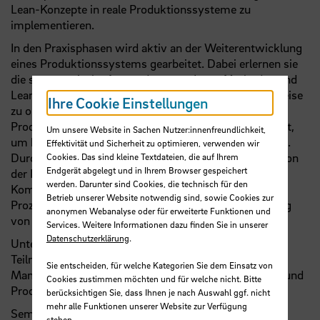
Lean-Konzepte in reale Produktionssysteme zu
implementieren.
In den Praxisphasen wird aktiv an der Weiterentwicklung
eines Produktionssystems gearbeitet. Dabei erlernen sie
die systematische Anwendung von Lean-Methoden und
Lean-Werkzeugen, um Produktionsprozesse schrittweise
Ihre Cookie Einstellungen
zu optimieren. Es werden praxisrelevante
Produktionskennzahlen erhoben und kritisch analysiert,
Um unsere Website in Sachen Nutzer:innenfreundlichkeit,
um hieraus gezielt Verbesserungspotenziale abzuleiten.
Effektivität und Sicherheit zu optimieren, verwenden wir
Durch den kontinuierlichen Vergleich und die Diskussion
Cookies. Das sind kleine Textdateien, die auf Ihrem
Endgerät abgelegt und in Ihrem Browser gespeichert
der Kennzahlen stärken sie einerseits ihre analytischen
werden. Darunter sind Cookies, die technisch für den
Kompetenzen und vertiefen andererseits ihr
Betrieb unserer Website notwendig sind, sowie Cookies zur
Prozessverständnis hinsichtlich der Effizienzsteigerung
anonymen Webanalyse oder für erweiterte Funktionen und
von Produktionssystemen.
Services. Weitere Informationen dazu finden Sie in unserer
Datenschutzerklärung
.
Unter der Anleitung unserer Experten entwickeln die
Teilnehmenden umfassende Fertigkeiten, um Lean
Sie entscheiden, für welche Kategorien Sie dem Einsatz von
Manufacturing erfolgreich in die Praxis zu übertragen und
Cookies zustimmen möchten und für welche nicht. Bitte
Produktionssysteme nachhaltig zu verbessern.
berücksichtigen Sie, dass Ihnen je nach Auswahl ggf. nicht
mehr alle Funktionen unserer Website zur Verfügung
Seminarinhalte:
stehen.