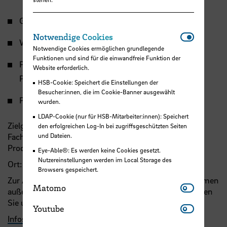
Grundlagen Lean Manufacturing
Notwendi
Notwendige Cookies
Wertstromanalyse und Wertstromdesign
Notwendige Cookies ermöglichen grundlegende
Funktionen und sind für die einwandfreie Funktion der
Prinzipien, Methoden und Werkzeuge zur
Website erforderlich.
Prozessoptimierung
HSB-Cookie: Speichert die Einstellungen der
Besucher:innen, die im Cookie-Banner ausgewählt
Praxisphase Smart Factory
wurden.
LDAP-Cookie (nur für HSB-Mitarbeiter:innen): Speichert
Zielgruppe: Techniker, Ingenieure, angehenden
den erfolgreichen Log-In bei zugriffsgeschützten Seiten
und Dateien.
Fachexperten und Führungskräfte mit Bezug zur
Produktion.
Eye-Able®: Es werden keine Cookies gesetzt.
Nutzereinstellungen werden im Local Storage des
Ort: Neustadtswall 30, 28199 Bremen
Browsers gespeichert.
Zur Absprache individueller Termine für Ihre Unternehmen
Matomo
Matomo
außerhalb des regulären Seminarangebotes kontaktieren
Sie uns gerne!
Youtube
Youtube
Infos und Termine