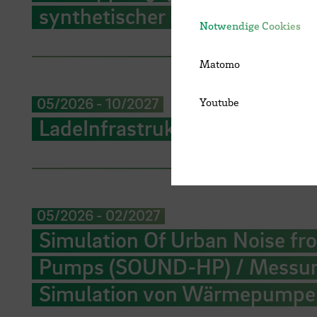
synthetischer Sonardaten
Notwendige Cookies
Matomo
05/2026
-
10/2027
Youtube
LadeInfrastruktureinrichtun
05/2026
-
02/2027
Simulation Of Urban Noise f
Pumps (SOUND-HP) / Messung
Simulation von Wärmepumpe