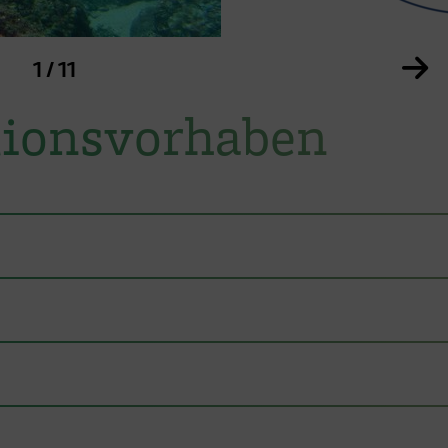
arussell
Ze
1 / 11
tionsvorhaben