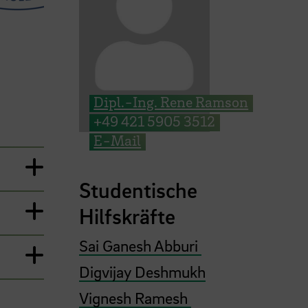
ige nächstes Element im Karussell
Dipl.-Ing. Rene Ramson
+49 421 5905 3512
E-Mail
Studentische
Hilfskräfte
Sai Ganesh Abburi
Digvijay Deshmukh
Vignesh Ramesh