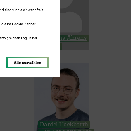
 sind für die einwandfreie
, die im Cookie-Banner
Maryana Ahrens
erfolgreichen Log-In bei
E-Mail
lungen werden im Local Storage
Alle auswählen
Daniel Hackbarth