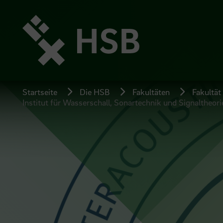
Direkt
zum
Seiteninhalt
springen
Startseite
Die HSB
Fakultäten
Fakultät
Institut für Wasserschall, Sonartechnik und Signaltheor