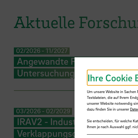
Aktuelle Forschu
02/2026
-
11/2027
Angewandte Forschung für Au
Untersuchungen
Ihre Cookie 
Um unsere Website in Sachen Nu
Textdateien, die auf Ihrem End
unserer Website notwendig sin
dazu finden Sie in unserer
Date
03/2026
-
02/2029
IRAV2 - Industrielle Räumung 
Sie entscheiden, für welche Ka
Ihnen je nach Auswahl ggf. nic
Verklappungsgebieten 2; Vor