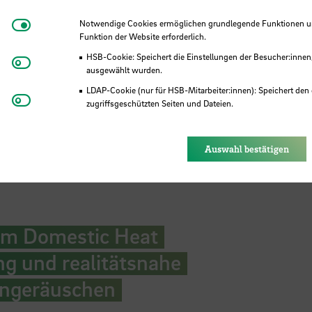
Notwendige Cookies
Notwendige Cookies ermöglichen grundlegende Funktionen und
Funktion der Website erforderlich.
HSB-Cookie: Speichert die Einstellungen der Besucher:innen
Matomo
ausgewählt wurden.
LDAP-Cookie (nur für HSB-Mitarbeiter:innen): Speichert den 
Youtube
zugriffsgeschützten Seiten und Dateien.
gsAgentenModell
Eye-Able®: Es werden keine Cookies gesetzt. Nutzereinstel
des Browsers gespeichert.
Auswahl bestätigen
rom Domestic Heat
 und realitätsnahe
ngeräuschen