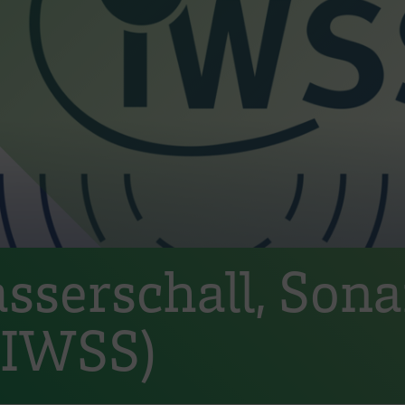
asserschall, Son
(IWSS)