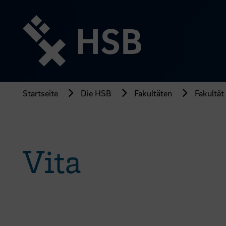
Direkt
zum
Seiteninhalt
springen
Startseite
Die HSB
Fakultäten
Fakultät
Vita