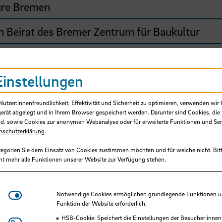
ture Bremen
n Beirat des Bremer Zentrum für Baukultur
, Bund Deutscher Architekten im Land Bremen
Einstellungen
achbereich Architektur HS Bremen
tzer:innenfreundlichkeit, Effektivität und Sicherheit zu optimieren, verwenden wir 
gerät abgelegt und in Ihrem Browser gespeichert werden. Darunter sind Cookies, die 
d, sowie Cookies zur anonymen Webanalyse oder für erweiterte Funktionen und Ser
nschutzerklärung
.
tegorien Sie dem Einsatz von Cookies zustimmen möchten und für welche nicht. Bitt
ht mehr alle Funktionen unserer Website zur Verfügung stehen.
konstruktion und Technischen Ausbau an der
Notwendige Cookies
Notwendige Cookies ermöglichen grundlegende Funktionen und
Funktion der Website erforderlich.
fter der IBUS Architektengemeinschaft und de
HSB-Cookie: Speichert die Einstellungen der Besucher:innen