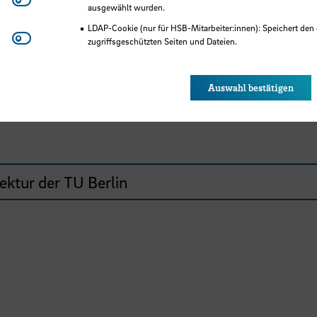
Matomo
d Solarforschung
ausgewählt wurden.
LDAP-Cookie (nur für HSB-Mitarbeiter:innen): Speichert den 
Youtube
glied der AK Berlin
zugriffsgeschützten Seiten und Dateien.
Eye-Able®: Es werden keine Cookies gesetzt. Nutzereinstel
des Browsers gespeichert.
Auswahl bestätigen
an der TU Berlin
ektur der TU Berlin