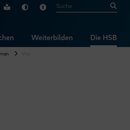
che Gebärdensprache
Leichte Sprache
Dunkel-Modus
Visuelle Hilfe
Suche
chen
Weiterbilden
Die HSB
emen
Vita