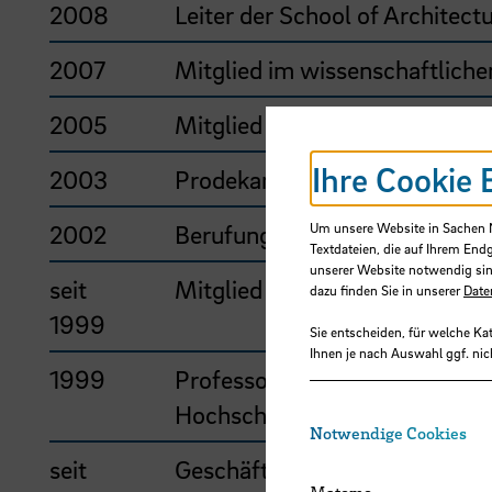
2008
Leiter der School of Architec
2007
Mitglied im wissenschaftliche
2005
Mitglied im Vorstand des BDA
Ihre Cookie 
2003
Prodekan und Studiendekan F
2002
Berufung in den BDA Bremen
Um unsere Website in Sachen Nu
Textdateien, die auf Ihrem End
unserer Website notwendig sin
seit
Mitglied der AK Bremen
dazu finden Sie in unserer
Date
1999
Sie entscheiden, für welche Ka
Ihnen je nach Auswahl ggf. nic
1999
Professor für Entwerfen, Bau
Hochschule Bremen
Notwendige Cookies
seit
Geschäftführender Gesellscha