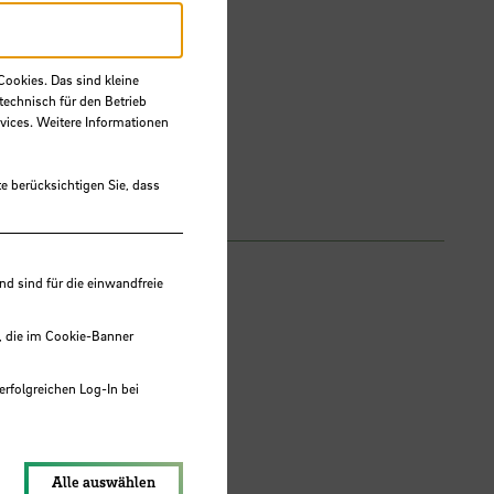
eaching"-
Nutzung der
Cookies. Das sind kleine
 Entwicklung
technisch für den Betrieb
vices. Weitere Informationen
Registrierung
e berücksichtigen Sie, dass
 sind für die einwandfreie
, die im Cookie-Banner
erfolgreichen Log-In bei
lungen werden im Local Storage
Alle auswählen