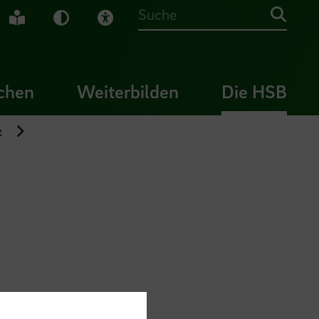
che Gebärdensprache
Leichte Sprache
Dunkel-Modus
Visuelle Hilfe
Suche
chen
Weiterbilden
Die HSB
t
oft-Software