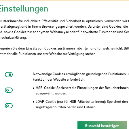
Rahmen des sogenannten "Azure Dev Tools for T
Einstellungen
ehen.
v Tools for Teaching"-Programm ist, dass die 
tzer:innenfreundlichkeit, Effektivität und Sicherheit zu optimieren, verwenden wir 
inschließlich Ausbildung, Forschung und/oder
gerät abgelegt und in Ihrem Browser gespeichert werden. Darunter sind Cookies, die 
d, sowie Cookies zur anonymen Webanalyse oder für erweiterte Funktionen und Ser
nschutzerklärung
.
crosoft-Konto nötig. Dieses muss während der 
tegorien Sie dem Einsatz von Cookies zustimmen möchten und für welche nicht. Bitt
den (Bestätigungslink).
ht mehr alle Funktionen unserer Website zur Verfügung stehen.
Notwendige Cookies
Notwendige Cookies ermöglichen grundlegende Funktionen und
Funktion der Website erforderlich.
HSB-Cookie: Speichert die Einstellungen der Besucher:innen
Matomo
ausgewählt wurden.
LDAP-Cookie (nur für HSB-Mitarbeiter:innen): Speichert den 
Youtube
zugriffsgeschützten Seiten und Dateien.
Eye-Able®: Es werden keine Cookies gesetzt. Nutzereinstel
des Browsers gespeichert.
Auswahl bestätigen