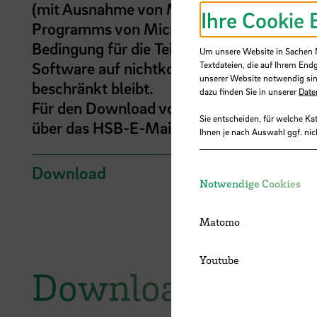
(mit Ausnahme von Microsoft Office) im 
Ihre Cookie 
Programms von Microsoft kostenlos bezi
Bedingung für die Teilnahme am "Azure De
Um unsere Website in Sachen Nu
Software auf nichtkommerzielle Zwecke e
Textdateien, die auf Ihrem End
unserer Website notwendig sin
beschränkt bleibt.
dazu finden Sie in unserer
Date
Für den Download von Software ist ein Mi
Sie entscheiden, für welche Ka
über das HSB-E-Mail-Konto verifiziert wer
Ihnen je nach Auswahl ggf. nic
Download
Notwendige Cookies
Matomo
Youtube
Download