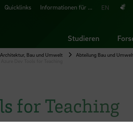
Quicklinks
Informationen für ...
Deuts
EN
Studieren
Fors
 Architektur, Bau und Umwelt
Abteilung Bau und Umwel
Azure Dev Tools for Teaching
s for Teaching
ng Bau und Umwelt können ausgewählte Micros