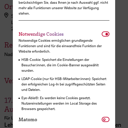
berücksichtigen Sie, dass Ihnen je nach Auswahl ggf. nicht
Ort
mehr alle Funktionen unserer Website zur Verfügung
stehen.
StudiumPlus (ZLL)
Langemarckstraße 113
28199 Bremen
Notwendi
Notwendige Cookies
Notwendige Cookies ermöglichen grundlegende
Referent:in
Funktionen und sind für die einwandfreie Funktion der
Website erforderlich.
Nadine Bergmann
HSB-Cookie: Speichert die Einstellungen der
Besucher:innen, die im Cookie-Banner ausgewählt
wurden.
Veranstaltungen der HSB
LDAP-Cookie (nur für HSB-Mitarbeiter:innen): Speichert
den erfolgreichen Log-In bei zugriffsgeschützten Seiten
und Dateien.
Eye-Able®: Es werden keine Cookies gesetzt.
17.
Nutzereinstellungen werden im Local Storage des
August
Browsers gespeichert.
Für Lehrende
Matomo
Matomo
Lehrveranstaltungsplanung mit KI. Zeit sparen