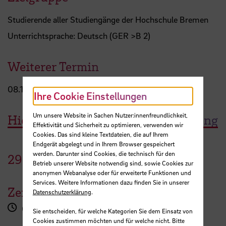
Studierende aller Studiengänge der Hochschule Bremen
Unterrichtsprache: Deutsch (GER >B 2)
Weiterer Termin
08.10.2025 von 09:00 - 13:30 Uhr
Ihre Cookie Einstellungen
Um unsere Website in Sachen Nutzer:innenfreundlichkeit,
Hier geht es zur Workshopanmeldung
Effektivität und Sicherheit zu optimieren, verwenden wir
Cookies. Das sind kleine Textdateien, die auf Ihrem
Endgerät abgelegt und in Ihrem Browser gespeichert
werden. Darunter sind Cookies, die technisch für den
29.
September
2025
Betrieb unserer Website notwendig sind, sowie Cookies zur
anonymen Webanalyse oder für erweiterte Funktionen und
Services. Weitere Informationen dazu finden Sie in unserer
Zeit
Datenschutzerklärung
.
09:00 - 15:00 Uhr
Sie entscheiden, für welche Kategorien Sie dem Einsatz von
Cookies zustimmen möchten und für welche nicht. Bitte