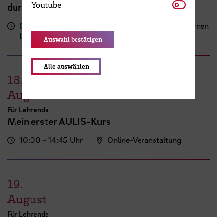
Youtube
Youtube
durch digitale Tools
09:00 - 13:00
Zentrum für Lehren und Lernen
Uhr
(ZLL)
Auswahl bestätigen
Alle auswählen
18.
August
Für Lehrende
Mein erster AULIS-Kurs
10:00 - 14:45 Uhr
Online-Veranstaltung
19.
August
Für Lehrende