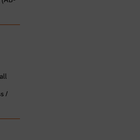
all
s /