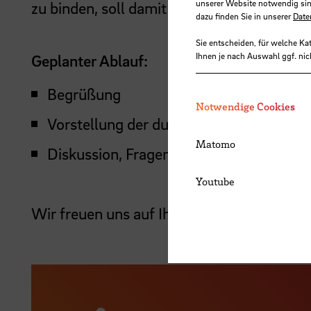
unserer Website notwendig sin
zu binden, soll damit unterstützt werden.
dazu finden Sie in unserer
Date
Sie entscheiden, für welche Ka
Ihnen je nach Auswahl ggf. nic
Geplanter Ablauf:
Begrüßung
Notwendige Cookies
Vorstellung der dualen Variante
Matomo
Diskussion, Fragen, Austausch
Youtube
Wir freuen uns auf Ihre Teilnahme!