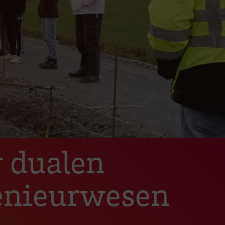
r dualen
enieurwesen