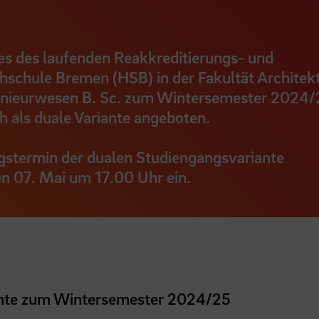
ses des laufenden Reakkreditierungs- und
schule Bremen (HSB) in der Fakultät Architekt
enieurwesen B. Sc. zum Wintersemester 2024/
 als duale Variante angeboten.
ngstermin der dualen Studiengangsvariante
n 07. Mai um 17.00 Uhr ein.
iante zum Wintersemester 2024/25