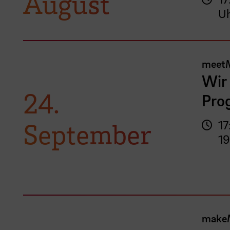
August
U
meet
Wir 
24.
Pro
September
17
19
make