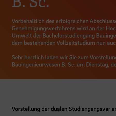
B. Sc.
Vorbehaltlich des erfolgreichen Abschlus
Genehmigungsverfahrens wird an der Hoch
Umwelt der Bachelorstudiengang Bauing
dem bestehenden Vollzeitstudium nun auch
Sehr herzlich laden wir Sie zum Vorstellu
Bauingenieurwesen B. Sc. am Dienstag, de
Vorstellung der dualen Studiengangsvar