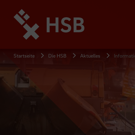
Direkt
zum
Seiteninhalt
springen
Startseite
Die HSB
Aktuelles
Informati