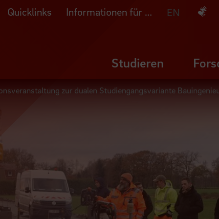
Quicklinks
Informationen für ...
Deuts
EN
Studieren
Fors
onsveranstaltung zur dualen Studiengangsvariante Bauingenie