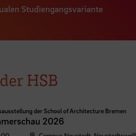
dualen Studiengangsvariante
 der HSB
sausstellung der School of Architecture Bremen
merschau 2026
:00
Campus Neustadt, Neustadtswall