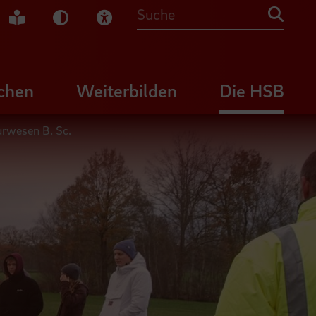
che Gebärdensprache
Leichte Sprache
Dunkel-Modus
Visuelle Hilfe
Suche
chen
Weiterbilden
Die HSB
urwesen B. Sc.