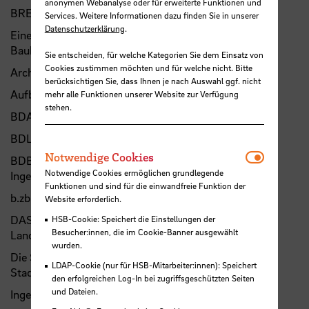
anonymen Webanalyse oder für erweiterte Funktionen und
BREMER STADTDIALOG
Services. Weitere Informationen dazu finden Sie in unserer
Datenschutzerklärung
.
Eine Initiative wichtiger Institutionen aus dem Bremer
Baubereich, koordiniert vom b.zb:
Sie entscheiden, für welche Kategorien Sie dem Einsatz von
Cookies zustimmen möchten und für welche nicht. Bitte
Architektenkammer der Freien Hansestadt Bremen
berücksichtigen Sie, dass Ihnen je nach Auswahl ggf. nicht
Aufbaugemeinschaft Bremen
mehr alle Funktionen unserer Website zur Verfügung
stehen.
BDA Bund Deutscher Architektinnen und Architekten
BDLA Bund Deutscher Landschaftsarchitekten
Notwendi
Notwendige Cookies
BDB Bund Deutscher Baumeister, Architekten und
Notwendige Cookies ermöglichen grundlegende
Ingenieure e.V.
Funktionen und sind für die einwandfreie Funktion der
b.zb Bremer Zentrum für Baukultur
Website erforderlich.
DASL Deutsche Akademie für Städtebau und
HSB-Cookie: Speichert die Einstellungen der
Besucher:innen, die im Cookie-Banner ausgewählt
Landesplanung
wurden.
Die Senatorin für Klimaschutz, Umwelt, Mobilität,
LDAP-Cookie (nur für HSB-Mitarbeiter:innen): Speichert
Stadtentwicklung und Wohnungsbau
den erfolgreichen Log-In bei zugriffsgeschützten Seiten
und Dateien.
Ingenieurkammer der Freien Hansestadt Bremen