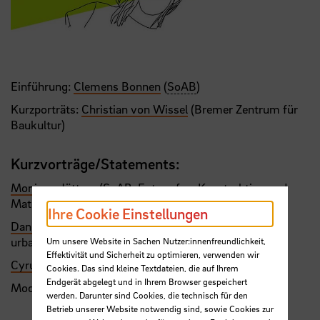
Einführung:
Clemens Bonnen
(
SoAB
)
Kurzporträts:
Christian von Wissel
(Bremer Zentrum für
Baukultur)
Kurzvorträge/Statements:
Monique Jüttner
(
SoAB
, Entwerfen, Konstruktion und
Material)
Ihre Cookie Einstellungen
Daniela Konrad
(
SoAB
, Nachhaltige Bauweisen im
urbanen Kontext)
Um unsere Website in Sachen Nutzer:innenfreundlichkeit,
Effektivität und Sicherheit zu optimieren, verwenden wir
Cyrus Zahiri
(
SoAB
, Freiraum und öffentlicher Raum)
Cookies. Das sind kleine Textdateien, die auf Ihrem
Endgerät abgelegt und in Ihrem Browser gespeichert
Moderation:
Nina Möllering
werden. Darunter sind Cookies, die technisch für den
Betrieb unserer Website notwendig sind, sowie Cookies zur