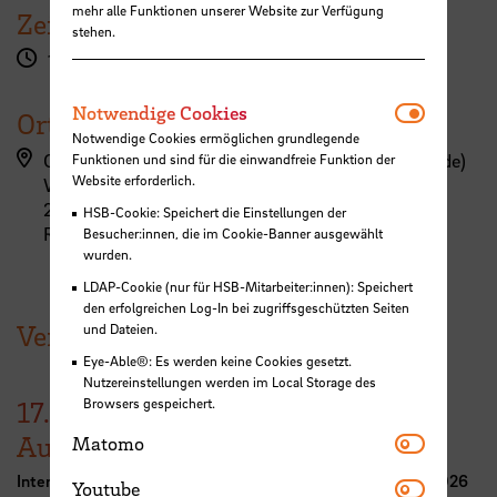
mehr alle Funktionen unserer Website zur Verfügung
Zeit
stehen.
18:00 - 19:30 Uhr
Notwendi
Notwendige Cookies
Ort
Notwendige Cookies ermöglichen grundlegende
Campus Werderstraße, Werderstraße (EW-Gebäude)
Funktionen und sind für die einwandfreie Funktion der
Website erforderlich.
Werderstraße 73
28199 Bremen
HSB-Cookie: Speichert die Einstellungen der
Raum 205
Besucher:innen, die im Cookie-Banner ausgewählt
wurden.
LDAP-Cookie (nur für HSB-Mitarbeiter:innen): Speichert
den erfolgreichen Log-In bei zugriffsgeschützten Seiten
Veranstaltung der HSB
und Dateien.
Eye-Able®: Es werden keine Cookies gesetzt.
Nutzereinstellungen werden im Local Storage des
Browsers gespeichert.
17.
Matomo
August
Matomo
International Week Computer Science and Digital Media 2026
Youtube
Youtube