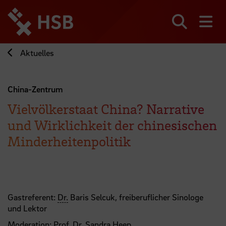
Direkt
zum
Seiteninhalt
Suchen
Me
springen
Aktuelles
China-Zentrum
Vielvölkerstaat China? Narrative
und Wirklichkeit der chinesischen
Minderheitenpolitik
Gastreferent:
Dr.
Baris Selcuk, freiberuflicher Sinologe
und Lektor
Moderation:
Prof.
Dr. Sandra Heep