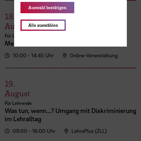
Auswahl bestätigen
18.
August
Alle auswählen
Für Lehrende
Mein erster AULIS-Kurs
10:00 - 14:45 Uhr
Online-Veranstaltung
19.
August
Für Lehrende
Was tun, wenn...? Umgang mit Diskriminierung
im Lehralltag
09:00 - 16:00 Uhr
LehrePlus (ZLL)