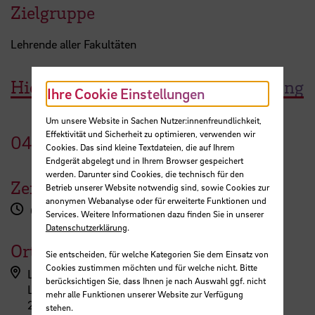
Zielgruppe
Lehrende aller Fakultäten
Hier geht es zur Workshopanmeldung
Ihre Cookie Einstellungen
Um unsere Website in Sachen Nutzer:innenfreundlichkeit,
Effektivität und Sicherheit zu optimieren, verwenden wir
04.
März
2026
Cookies. Das sind kleine Textdateien, die auf Ihrem
Endgerät abgelegt und in Ihrem Browser gespeichert
werden. Darunter sind Cookies, die technisch für den
Zeit
Betrieb unserer Website notwendig sind, sowie Cookies zur
anonymen Webanalyse oder für erweiterte Funktionen und
09:00 - 16:30 Uhr
Services. Weitere Informationen dazu finden Sie in unserer
Datenschutzerklärung
.
Ort
Sie entscheiden, für welche Kategorien Sie dem Einsatz von
Cookies zustimmen möchten und für welche nicht. Bitte
LehrePlus (ZLL)
berücksichtigen Sie, dass Ihnen je nach Auswahl ggf. nicht
Langemarckstraße 113
mehr alle Funktionen unserer Website zur Verfügung
28199 Bremen
stehen.