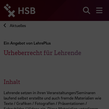
Direkt
zum
Seiteninhalt
Suchen
Me
springen
Aktuelles
Ein Angebot von LehrePlus
Urheberrecht für Lehrende
Inhalt
Lehrende setzen in ihren Veranstaltungen/Seminaren
laufend selbst erstellte und auch fremde Materialien wie
Texte / Grafiken / Fotografien / Präsentationen /
Schaubilder / Videos ein. Diese Materialien unterliegen