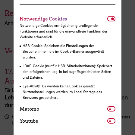
Referent:in
Notwendi
Notwendige Cookies
Anna Verena Rohner
Notwendige Cookies ermöglichen grundlegende
Funktionen und sind für die einwandfreie Funktion der
Website erforderlich.
HSB-Cookie: Speichert die Einstellungen der
Veranstaltungen der HSB
Besucher:innen, die im Cookie-Banner ausgewählt
wurden.
LDAP-Cookie (nur für HSB-Mitarbeiter:innen): Speichert
17.
den erfolgreichen Log-In bei zugriffsgeschützten Seiten
und Dateien.
August
Eye-Able®: Es werden keine Cookies gesetzt.
Für Lehrende
Nutzereinstellungen werden im Local Storage des
Lehrveranstaltungsplanung mit KI. Zeit sparen
Browsers gespeichert.
durch digitale Tools
Matomo
Matomo
09:00 - 13:00
Zentrum für Lehren und Lernen
Youtube
Youtube
Uhr
(ZLL)