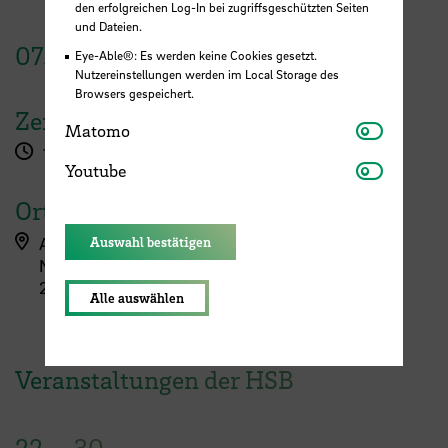
den erfolgreichen Log-In bei zugriffsgeschützten Seiten
und Dateien.
07.
–
24.
Mai
2024
Eye-Able®: Es werden keine Cookies gesetzt.
Nutzereinstellungen werden im Local Storage des
Browsers gespeichert.
Zeit
Matomo
Matomo
17:30 Uhr
Youtube
Youtube
Ort
AB-Galerie
Auswahl bestätigen
Neustadtswall 30
28199 Bremen
Alle auswählen
Veranstaltungen der HSB
22.
–
30.