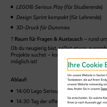
LEGO® Serious Play
(für Studierende)
Design Sprint kompakt
(für Lehrende)
3D-Druck für Dummies
?
Raum für Fragen & Austausch
– rund um
Ob du neugierig bist, selbst etwas ausprob
Projekte suchst – komm vorbei, entdecke 
möglich ist!
Ihre Cookie 
Um unsere Website in Sachen Nu
Ablauf:
Textdateien, die auf Ihrem End
unserer Website notwendig sin
dazu finden Sie in unserer
Date
14:00 Lego Serious Play Workshop (45
Sie entscheiden, für welche Ka
14:30 Tag der offenen Tür beginnt - Ma
Ihnen je nach Auswahl ggf. nic