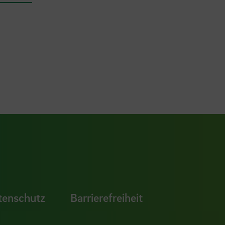
ook Seite
erer Xing Seite
Zu unserer LinkedIn Seite
e
uTube Seite
tenschutz
Barrierefreiheit