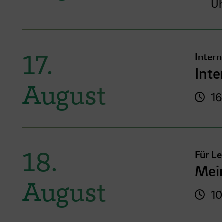
U
17.
Inter
Int
August
16
18.
Für L
Mei
August
10