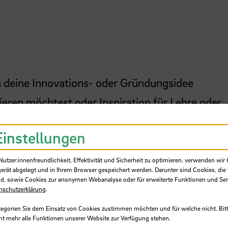
 deine Innovations- oder Gründungsidee
ieren möchtest oder Inspiration für Lehre oder
den FreiRAUM und finde heraus, was hier alles
Einstellungen
tzer:innenfreundlichkeit, Effektivität und Sicherheit zu optimieren, verwenden wir 
gerät abgelegt und in Ihrem Browser gespeichert werden. Darunter sind Cookies, die 
d, sowie Cookies zur anonymen Webanalyse oder für erweiterte Funktionen und Ser
nschutzerklärung
.
 Minuten)
tegorien Sie dem Einsatz von Cookies zustimmen möchten und für welche nicht. Bitt
kerspace-Touren, Networking uvm (bis 18:00)
ht mehr alle Funktionen unserer Website zur Verfügung stehen.