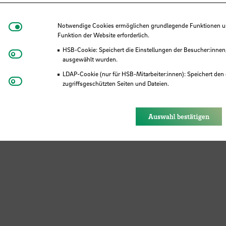
ten)
Notwendige Cookies
Notwendige Cookies ermöglichen grundlegende Funktionen und
 Minuten)
Funktion der Website erforderlich.
inuten)
HSB-Cookie: Speichert die Einstellungen der Besucher:innen
Matomo
ausgewählt wurden.
en)
LDAP-Cookie (nur für HSB-Mitarbeiter:innen): Speichert den 
Youtube
zugriffsgeschützten Seiten und Dateien.
Eye-Able®: Es werden keine Cookies gesetzt. Nutzereinstel
des Browsers gespeichert.
Auswahl bestätigen