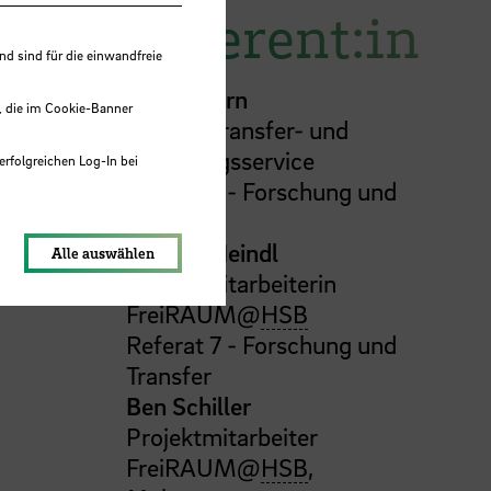
Referent:in
 sind für die einwandfreie
Cindy Stern
, die im Cookie-Banner
Leitung Transfer- und
Gründungsservice
erfolgreichen Log-In bei
Referat 7 - Forschung und
lungen werden im Local Storage
Transfer
Dr.
Lisa Heindl
Alle auswählen
Projektmitarbeiterin
FreiRAUM@
HSB
Referat 7 - Forschung und
Transfer
Ben Schiller
Projektmitarbeiter
FreiRAUM@
HSB
,