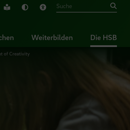
che Gebärdensprache
Leichte Sprache
Dunkel-Modus
Visuelle Hilfe
Suche
chen
Weiterbilden
Die HSB
 of Creativity