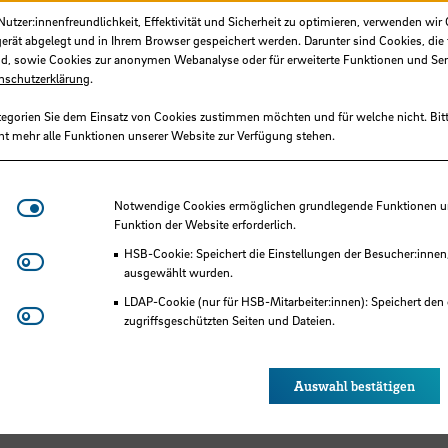
tzer:innenfreundlichkeit, Effektivität und Sicherheit zu optimieren, verwenden wir 
ngrenzung und Forschungsfrage, nicht der Um
gerät abgelegt und in Ihrem Browser gespeichert werden. Darunter sind Cookies, die 
d, sowie Cookies zur anonymen Webanalyse oder für erweiterte Funktionen und Ser
beim Schreiblabor.
nschutzerklärung
.
op ist ein eigenes inhaltliches Thema elementa
tegorien Sie dem Einsatz von Cookies zustimmen möchten und für welche nicht. Bitt
nidee mit.
ht mehr alle Funktionen unserer Website zur Verfügung stehen.
Notwendige Cookies
Notwendige Cookies ermöglichen grundlegende Funktionen und
Funktion der Website erforderlich.
HSB-Cookie: Speichert die Einstellungen der Besucher:innen
Matomo
ausgewählt wurden.
LDAP-Cookie (nur für HSB-Mitarbeiter:innen): Speichert den 
Youtube
hrichtungen der Hochschule Bremen gedacht, die 
zugriffsgeschützten Seiten und Dateien.
teter arbeiten wollen.
Eye-Able®: Es werden keine Cookies gesetzt. Nutzereinstel
des Browsers gespeichert.
Auswahl bestätigen