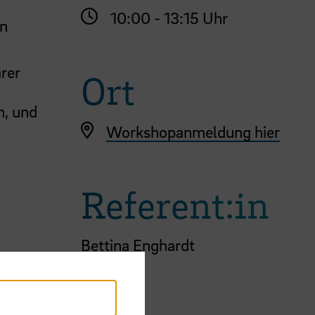
10:00 - 13:15 Uhr
en
rer
Ort
n, und
Workshopanmeldung hier
Referent:in
Bettina Enghardt