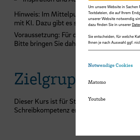
Um unsere Website in Sachen Nu
Hinweis: Im Mittelpunkt stehen Themenei
Textdateien, die auf Ihrem End
unserer Website notwendig sin
mit KI. Dazu gibt es spezielle Workshops 
dazu finden Sie in unserer
Date
Voraussetzung: Für die Übungen im Worksh
Sie entscheiden, für welche Ka
Bitte bringen Sie daher Ihre eigene Theme
Ihnen je nach Auswahl ggf. nic
Notwendige Cookies
Zielgruppe
Matomo
Youtube
Dieser Kurs ist für Studierende aller Fac
Schreibkompetenz erweitern und zielgerich