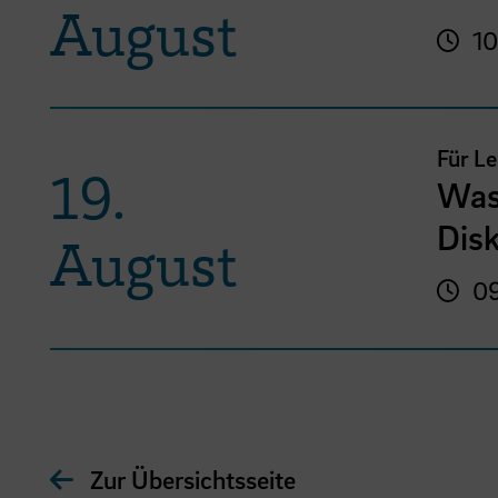
August
10
Für L
19.
Was
Disk
August
09
Zur Übersichtsseite