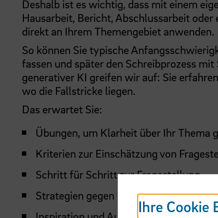
Deshalb ist es wichtig, dass mit einem e
Hausarbeit, Bericht, Abschlussarbeit oder 
direkt an Ihrem Themengebiet anwenden.
So können Sie typische Anfangsschwierigk
fassen und später den Schreibprozess mit 
generativer KI greifen wir auf: Sie erfahre
wo die Fallstricke liegen.
Das erwartet Sie:
Übungen, um Klarheit über Ihr Thema 
Kriterien zur Einschätzung von Fragest
Schritt für Schritt zur Fragestellung
Strategien gegen Unsicherheiten zu Beg
Ihre Cookie 
Inspiration und Austausch mit anderen