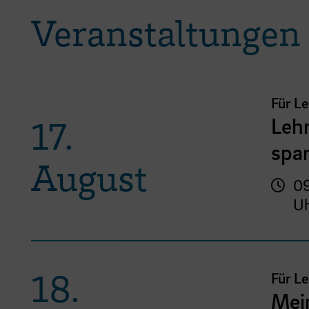
Veranstaltungen
Für L
Lehr
17.
spar
August
09
U
18.
Für L
Mei