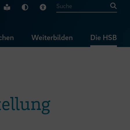
che Gebärdensprache
Leichte Sprache
Dunkel-Modus
Visuelle Hilfe
Suche
chen
Weiterbilden
Die HSB
ellung