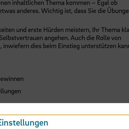
igenen inhaltlichen Thema kommen – Egal ob
etwas anderes. Wichtig ist, dass Sie die Übung
eiten und erste Hürden meistern, Ihr Thema kla
Selbstvertrauen angehen. Auch die Rolle von
n, inwiefern dies beim Einstieg unterstützen kan
gewinnen
ellungen
inn und Lust wirklich einzusteigen
Einstellungen