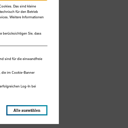
Cookies. Das sind kleine
gang
technisch für den Betrieb
vices. Weitere Informationen
r.
e berücksichtigen Sie, dass
 sind für die einwandfreie
, die im Cookie-Banner
erfolgreichen Log-In bei
ihre
lungen werden im Local Storage
Alle auswählen