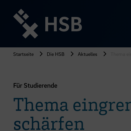
Direkt
zum
Seiteninhalt
springen
Startseite
Die HSB
Aktuelles
Thema ein
Für Studierende
Thema eingren
schärfen